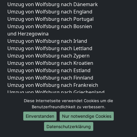
Umzug von Wolfsburg nach Dänemark
Umzug von Wolfsburg nach England
Umzug von Wolfsburg nach Portugal
Umzug von Wolfsburg nach Bosnien
und Herzegowina
Umzug von Wolfsburg nach Irland
Umzug von Wolfsburg nach Lettland
Umzug von Wolfsburg nach Zypern
Umzug von Wolfsburg nach Kroatien
Umzug von Wolfsburg nach Estland
Umzug von Wolfsburg nach Finnland
Umzug von Wolfsburg nach Frankreich
Umzug von Wolfsburg nach Griechenland
Umzug von Wolfsburg nach Italien
Diese Internetseite verwendet Cookies um die
Umzug von Wolfsburg nach Liechtenstein
Benutzerfreundlichkeit zu verbessern.
Umzug von Wolfsburg nach Luxemburg
Einverstanden
Nur notwendige Cookies
Umzug von Wolfsburg nach Niederlande
Datenschutzerklärung
Umzug von Wolfsburg nach Norwegen