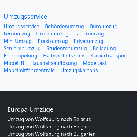
Umzugsservice
Umzugsservice
Behördenumzug
Büroumzug
Fernumzug
Firmenumzug
Laborumzug
Mini Umzug
Praxisumzug
Privatumzug
Seniorenumzug
Studentenumzug
Beiladung
Entrümpelung
Halteverbotszone
Klaviertransport
Möbellift
Haushaltsauflösung
Möbeltaxi
Möbelmitfahrzentrale
Umzugskartons
Europa-Umzüge
Umzug von Wolfsburg nach Belarus
Umzug von Wolfsburg nach Belgien
Umzug von Wolfsburg nach Bulgarien