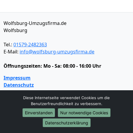
Wolfsburg-Umzugsfirma.de
Wolfsburg
Tel.:
01579-2482363
E-Mail:
info@wolfsburg-umzugsfirma.de
Öffnungszeiten:
Mo - Sa: 08:00 - 16:00 Uhr
Impressum
Datenschutz
Diese Internetseite verwendet Cookies um die
Benutzerfreundlichkeit zu verbessern.
Umzugsservice
Einverstanden
Nur notwendige Cookies
Umzugsservice
Behördenumzug
Büroumzug
Fernumzug
Firmenumzug
Laborumzug
Datenschutzerklärung
Mini Umzug
Praxisumzug
Privatumzug