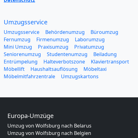
Datenschutz
Umzugsservice
Umzugsservice
Behördenumzug
Büroumzug
Fernumzug
Firmenumzug
Laborumzug
Mini Umzug
Praxisumzug
Privatumzug
Seniorenumzug
Studentenumzug
Beiladung
Entrümpelung
Halteverbotszone
Klaviertransport
Möbellift
Haushaltsauflösung
Möbeltaxi
Möbelmitfahrzentrale
Umzugskartons
Europa-Umzüge
Umzug von Wolfsburg nach Belarus
Umzug von Wolfsburg nach Belgien