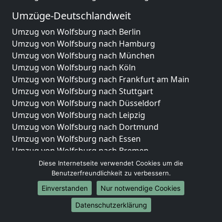
Umzüge-Deutschlandweit
Umzug von Wolfsburg nach Berlin
Umzug von Wolfsburg nach Hamburg
Umzug von Wolfsburg nach München
Umzug von Wolfsburg nach Köln
Umzug von Wolfsburg nach Frankfurt am Main
Umzug von Wolfsburg nach Stuttgart
Umzug von Wolfsburg nach Düsseldorf
Umzug von Wolfsburg nach Leipzig
Umzug von Wolfsburg nach Dortmund
Umzug von Wolfsburg nach Essen
Umzug von Wolfsburg nach Bremen
Umzug von Wolfsburg nach Dresden
Diese Internetseite verwendet Cookies um die
Benutzerfreundlichkeit zu verbessern.
Umzug von Wolfsburg nach Hannover
Umzug von Wolfsburg nach Nürnberg
Einverstanden
Nur notwendige Cookies
Umzug von Wolfsburg nach Duisburg
Datenschutzerklärung
Umzug von Wolfsburg nach Bochum