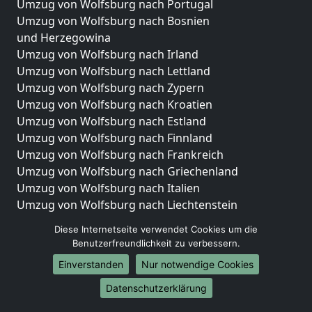
Umzug von Wolfsburg nach Portugal
Umzug von Wolfsburg nach Bosnien
und Herzegowina
Umzug von Wolfsburg nach Irland
Umzug von Wolfsburg nach Lettland
Umzug von Wolfsburg nach Zypern
Umzug von Wolfsburg nach Kroatien
Umzug von Wolfsburg nach Estland
Umzug von Wolfsburg nach Finnland
Umzug von Wolfsburg nach Frankreich
Umzug von Wolfsburg nach Griechenland
Umzug von Wolfsburg nach Italien
Umzug von Wolfsburg nach Liechtenstein
Umzug von Wolfsburg nach Luxemburg
Diese Internetseite verwendet Cookies um die
Umzug von Wolfsburg nach Niederlande
Benutzerfreundlichkeit zu verbessern.
Umzug von Wolfsburg nach Norwegen
Einverstanden
Nur notwendige Cookies
Umzüge-Deutschlandweit
Datenschutzerklärung
Umzug von Wolfsburg nach Berlin