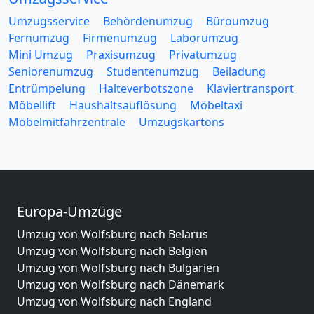
Umzugsservice
Behördenumzug
Büroumzug
Fernumzug
Firmenumzug
Laborumzug
Mini Umzug
Praxisumzug
Privatumzug
Seniorenumzug
Studentenumzug
Beiladung
Entrümpelung
Halteverbotszone
Klaviertransport
Möbellift
Haushaltsauflösung
Möbeltaxi
Möbelmitfahrzentrale
Umzugskartons
Europa-Umzüge
Umzug von Wolfsburg nach Belarus
Umzug von Wolfsburg nach Belgien
Umzug von Wolfsburg nach Bulgarien
Umzug von Wolfsburg nach Dänemark
Umzug von Wolfsburg nach England