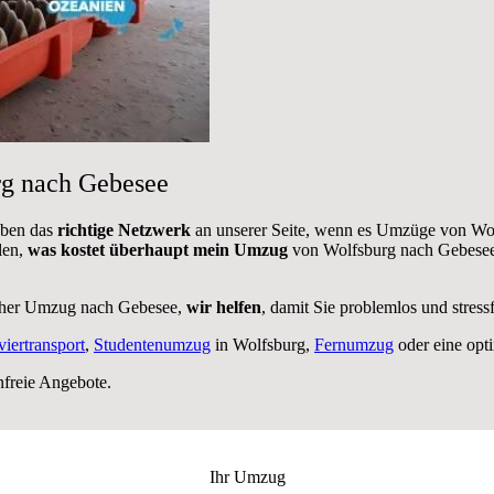
rg nach Gebesee
aben das
richtige Netzwerk
an unserer Seite, wenn es Umzüge von Wol
len,
was kostet überhaupt mein Umzug
von Wolfsburg nach Gebesee 
cher Umzug nach Gebesee,
wir helfen
, damit Sie problemlos und stres
viertransport
,
Studentenumzug
in Wolfsburg,
Fernumzug
oder eine opt
nfreie Angebote.
Ihr Umzug