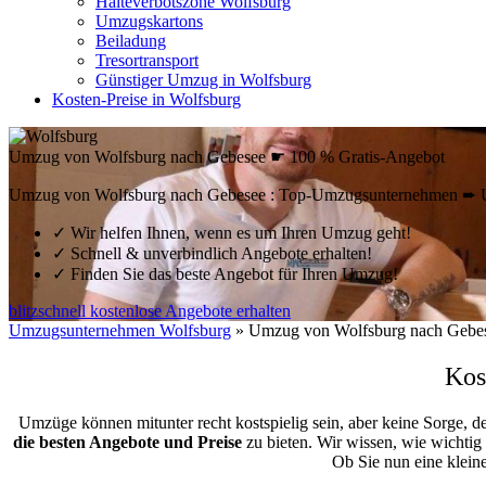
Halteverbotszone Wolfsburg
Umzugskartons
Beiladung
Tresortransport
Günstiger Umzug in Wolfsburg
Kosten-Preise in Wolfsburg
Umzug von Wolfsburg nach Gebesee ☛ 100 % Gratis-Angebot
Umzug von Wolfsburg nach Gebesee : Top-Umzugsunternehmen ➨ Um
✓
Wir helfen Ihnen, wenn es um Ihren Umzug geht!
✓
Schnell & unverbindlich Angebote erhalten!
✓
Finden Sie das beste Angebot für Ihren Umzug!
blitzschnell kostenlose Angebote erhalten
Umzugsunternehmen Wolfsburg
»
Umzug von Wolfsburg nach Gebe
Kos
Umzüge können mitunter recht kostspielig sein, aber keine Sorge, d
die besten Angebote und Preise
zu bieten. Wir wissen, wie wichtig
Ob Sie nun eine klei