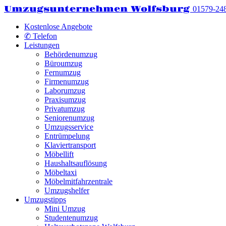
Umzugsunternehmen Wolfsburg
01579-24
Kostenlose Angebote
✆ Telefon
Leistungen
Behördenumzug
Büroumzug
Fernumzug
Firmenumzug
Laborumzug
Praxisumzug
Privatumzug
Seniorenumzug
Umzugsservice
Entrümpelung
Klaviertransport
Möbellift
Haushaltsauflösung
Möbeltaxi
Möbelmitfahrzentrale
Umzugshelfer
Umzugstipps
Mini Umzug
Studentenumzug