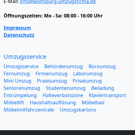
E-Mail:
info@wolfsburg-umzugsfirma.de
Öffnungszeiten:
Mo - Sa: 08:00 - 16:00 Uhr
Impressum
Datenschutz
Umzugsservice
Umzugsservice
Behördenumzug
Büroumzug
Fernumzug
Firmenumzug
Laborumzug
Mini Umzug
Praxisumzug
Privatumzug
Seniorenumzug
Studentenumzug
Beiladung
Entrümpelung
Halteverbotszone
Klaviertransport
Möbellift
Haushaltsauflösung
Möbeltaxi
Möbelmitfahrzentrale
Umzugskartons