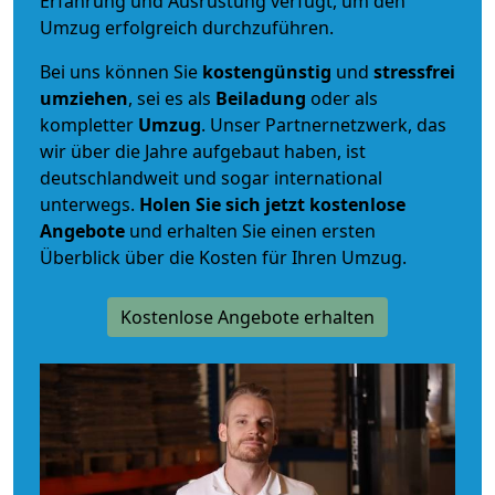
Erfahrung und Ausrüstung verfügt, um den
Umzug erfolgreich durchzuführen.
Bei uns können Sie
kostengünstig
und
stressfrei
umziehen
, sei es als
Beiladung
oder als
kompletter
Umzug
. Unser Partnernetzwerk, das
wir über die Jahre aufgebaut haben, ist
deutschlandweit und sogar international
unterwegs.
Holen Sie sich jetzt kostenlose
Angebote
und erhalten Sie einen ersten
Überblick über die Kosten für Ihren Umzug.
Kostenlose Angebote erhalten