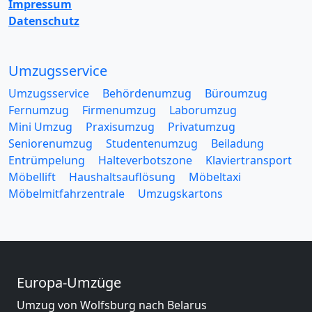
Impressum
Datenschutz
Umzugsservice
Umzugsservice
Behördenumzug
Büroumzug
Fernumzug
Firmenumzug
Laborumzug
Mini Umzug
Praxisumzug
Privatumzug
Seniorenumzug
Studentenumzug
Beiladung
Entrümpelung
Halteverbotszone
Klaviertransport
Möbellift
Haushaltsauflösung
Möbeltaxi
Möbelmitfahrzentrale
Umzugskartons
Europa-Umzüge
Umzug von Wolfsburg nach Belarus