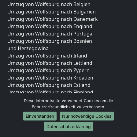
Umzug von Wolfsburg nach Belgien
Umzug von Wolfsburg nach Bulgarien
Umzug von Wolfsburg nach Dänemark
Umzug von Wolfsburg nach England
Umzug von Wolfsburg nach Portugal
Umzug von Wolfsburg nach Bosnien
und Herzegowina
Umzug von Wolfsburg nach Irland
Umzug von Wolfsburg nach Lettland
Umzug von Wolfsburg nach Zypern
Umzug von Wolfsburg nach Kroatien
Umzug von Wolfsburg nach Estland
Umzug von Wolfsburg nach Finnland
Umzug von Wolfsburg nach Frankreich
Diese Internetseite verwendet Cookies um die
Umzug von Wolfsburg nach Griechenland
Benutzerfreundlichkeit zu verbessern.
Umzug von Wolfsburg nach Italien
Einverstanden
Nur notwendige Cookies
Umzug von Wolfsburg nach Liechtenstein
Datenschutzerklärung
Umzug von Wolfsburg nach Luxemburg
Umzug von Wolfsburg nach Niederlande