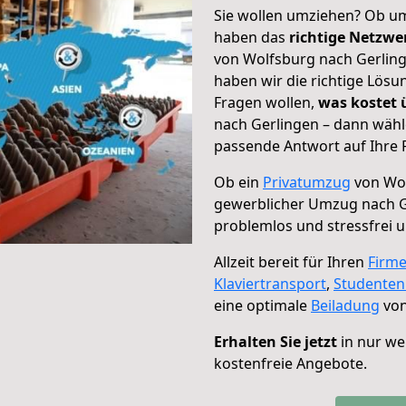
Sie wollen umziehen? Ob um
haben das
richtige Netzw
von Wolfsburg nach Gerling
haben wir die richtige Lösu
Fragen wollen,
was kostet
nach Gerlingen – dann wähl
passende Antwort auf Ihre 
Ob ein
Privatumzug
von Wol
gewerblicher Umzug nach G
problemlos und stressfrei 
Allzeit bereit für Ihren
Firm
Klaviertransport
,
Studente
eine optimale
Beiladung
von
Erhalten Sie jetzt
in nur we
kostenfreie Angebote.