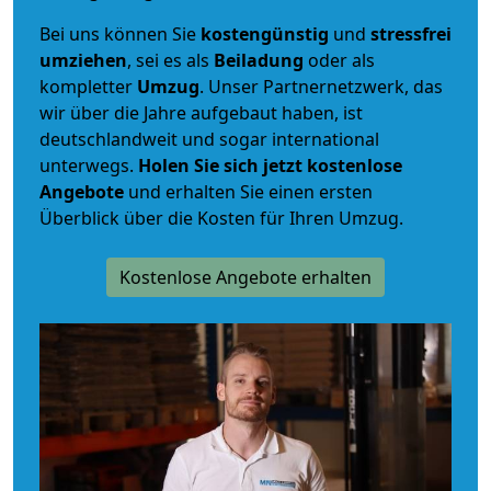
Bei uns können Sie
kostengünstig
und
stressfrei
umziehen
, sei es als
Beiladung
oder als
kompletter
Umzug
. Unser Partnernetzwerk, das
wir über die Jahre aufgebaut haben, ist
deutschlandweit und sogar international
unterwegs.
Holen Sie sich jetzt kostenlose
Angebote
und erhalten Sie einen ersten
Überblick über die Kosten für Ihren Umzug.
Kostenlose Angebote erhalten