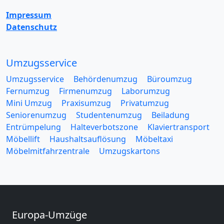
Impressum
Datenschutz
Umzugsservice
Umzugsservice
Behördenumzug
Büroumzug
Fernumzug
Firmenumzug
Laborumzug
Mini Umzug
Praxisumzug
Privatumzug
Seniorenumzug
Studentenumzug
Beiladung
Entrümpelung
Halteverbotszone
Klaviertransport
Möbellift
Haushaltsauflösung
Möbeltaxi
Möbelmitfahrzentrale
Umzugskartons
Europa-Umzüge