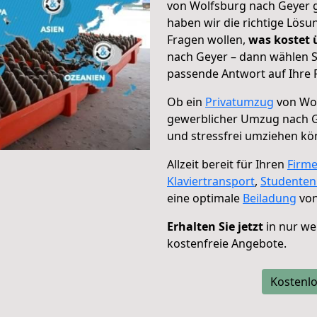
von Wolfsburg nach Geyer g
haben wir die richtige Lösu
Fragen wollen,
was kostet
nach Geyer – dann wählen S
passende Antwort auf Ihre 
Ob ein
Privatumzug
von Wol
gewerblicher Umzug nach G
und stressfrei umziehen kö
Allzeit bereit für Ihren
Firm
Klaviertransport
,
Studente
eine optimale
Beiladung
von
Erhalten Sie jetzt
in nur we
kostenfreie Angebote.
Kostenlo