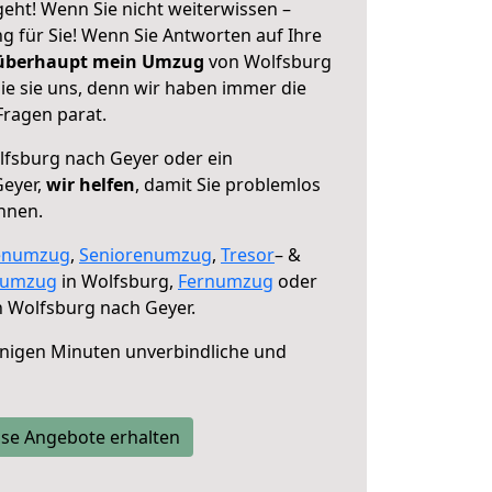
eht! Wenn Sie nicht weiterwissen –
ng für Sie! Wenn Sie Antworten auf Ihre
 überhaupt mein Umzug
von Wolfsburg
ie sie uns, denn wir haben immer die
Fragen parat.
fsburg nach Geyer oder ein
eyer,
wir helfen
, damit Sie problemlos
nnen.
enumzug
,
Seniorenumzug
,
Tresor
– &
numzug
in Wolfsburg,
Fernumzug
oder
 Wolfsburg nach Geyer.
nigen Minuten unverbindliche und
se Angebote erhalten