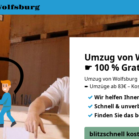
olfsburg
Umzug von W
☛ 100 % Gra
Umzug von Wolfsburg 
➨ Umzüge ab 83€ – Kos
✓
Wir helfen Ihne
✓
Schnell & unverb
✓
Finden Sie das 
blitzschnell ko