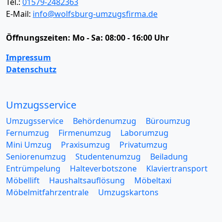
Tel.:
01579-2482363
E-Mail:
info@wolfsburg-umzugsfirma.de
Öffnungszeiten:
Mo - Sa: 08:00 - 16:00 Uhr
Impressum
Datenschutz
Umzugsservice
Umzugsservice
Behördenumzug
Büroumzug
Fernumzug
Firmenumzug
Laborumzug
Mini Umzug
Praxisumzug
Privatumzug
Seniorenumzug
Studentenumzug
Beiladung
Entrümpelung
Halteverbotszone
Klaviertransport
Möbellift
Haushaltsauflösung
Möbeltaxi
Möbelmitfahrzentrale
Umzugskartons