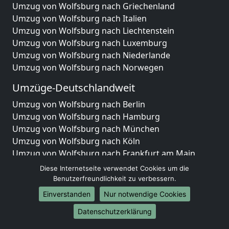
Umzug von Wolfsburg nach Griechenland
Umzug von Wolfsburg nach Italien
Umzug von Wolfsburg nach Liechtenstein
Umzug von Wolfsburg nach Luxemburg
Umzug von Wolfsburg nach Niederlande
Umzug von Wolfsburg nach Norwegen
Umzüge-Deutschlandweit
Umzug von Wolfsburg nach Berlin
Umzug von Wolfsburg nach Hamburg
Umzug von Wolfsburg nach München
Umzug von Wolfsburg nach Köln
Umzug von Wolfsburg nach Frankfurt am Main
Umzug von Wolfsburg nach Stuttgart
Diese Internetseite verwendet Cookies um die
Umzug von Wolfsburg nach Düsseldorf
Benutzerfreundlichkeit zu verbessern.
Umzug von Wolfsburg nach Leipzig
Einverstanden
Nur notwendige Cookies
Umzug von Wolfsburg nach Dortmund
Datenschutzerklärung
Umzug von Wolfsburg nach Essen
Umzug von Wolfsburg nach Bremen