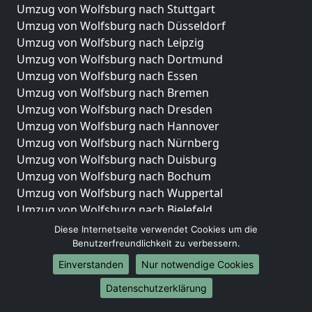
Umzug von Wolfsburg nach Stuttgart
Umzug von Wolfsburg nach Düsseldorf
Umzug von Wolfsburg nach Leipzig
Umzug von Wolfsburg nach Dortmund
Umzug von Wolfsburg nach Essen
Umzug von Wolfsburg nach Bremen
Umzug von Wolfsburg nach Dresden
Umzug von Wolfsburg nach Hannover
Umzug von Wolfsburg nach Nürnberg
Umzug von Wolfsburg nach Duisburg
Umzug von Wolfsburg nach Bochum
Umzug von Wolfsburg nach Wuppertal
Umzug von Wolfsburg nach Bielefeld
Umzug von Wolfsburg nach Bonn
Diese Internetseite verwendet Cookies um die
Umzug von Wolfsburg nach Münster
Benutzerfreundlichkeit zu verbessern.
Einverstanden
Nur notwendige Cookies
Internationale-Umzüge
Datenschutzerklärung
Umzug von Wolfsburg nach Brasilien
Umzug von Wolfsburg nach Brasilien