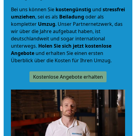
Bei uns können Sie
kostengünstig
und
stressfrei
umziehen
, sei es als
Beiladung
oder als
kompletter
Umzug
. Unser Partnernetzwerk, das
wir über die Jahre aufgebaut haben, ist
deutschlandweit und sogar international
unterwegs.
Holen Sie sich jetzt kostenlose
Angebote
und erhalten Sie einen ersten
Überblick über die Kosten für Ihren Umzug.
Kostenlose Angebote erhalten