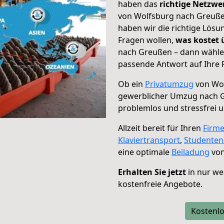
haben das
richtige Netzw
von Wolfsburg nach Greußen
haben wir die richtige Lösu
Fragen wollen,
was kostet
nach Greußen – dann wählen
passende Antwort auf Ihre 
Ob ein
Privatumzug
von Wol
gewerblicher Umzug nach 
problemlos und stressfrei 
Allzeit bereit für Ihren
Firm
Klaviertransport
,
Studente
eine optimale
Beiladung
von
Erhalten Sie jetzt
in nur we
kostenfreie Angebote.
Kostenlo