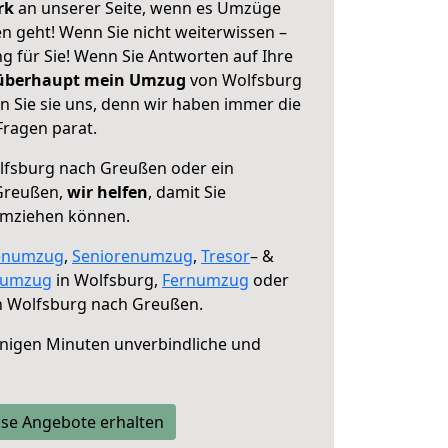
erk
an unserer Seite, wenn es Umzüge
 geht! Wenn Sie nicht weiterwissen –
ng für Sie! Wenn Sie Antworten auf Ihre
 überhaupt mein Umzug
von Wolfsburg
 Sie sie uns, denn wir haben immer die
Fragen parat.
fsburg nach Greußen oder ein
Greußen,
wir helfen
, damit Sie
umziehen können.
enumzug
,
Seniorenumzug
,
Tresor
– &
numzug
in Wolfsburg,
Fernumzug
oder
 Wolfsburg nach Greußen.
nigen Minuten unverbindliche und
se Angebote erhalten