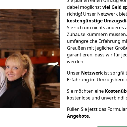
Sie planen einen Umzug vo
dabei möglichst
viel Geld 
richtig! Unser Netzwerk bi
kostengünstige Umzugsdi
Sie sich um nichts anderes 
Zuhause kümmern müssen. W
umfangreiche Erfahrung m
Greußen mit jeglicher Grö
garantieren, dass wir für j
werden.
Unser
Netzwerk
ist sorgfäl
Erfahrung im Umzugsberei
Sie möchten eine
Kostenüb
kostenlose und unverbindli
Füllen Sie jetzt das Formula
Angebote.