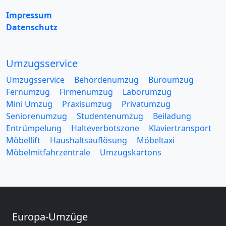
Impressum
Datenschutz
Umzugsservice
Umzugsservice
Behördenumzug
Büroumzug
Fernumzug
Firmenumzug
Laborumzug
Mini Umzug
Praxisumzug
Privatumzug
Seniorenumzug
Studentenumzug
Beiladung
Entrümpelung
Halteverbotszone
Klaviertransport
Möbellift
Haushaltsauflösung
Möbeltaxi
Möbelmitfahrzentrale
Umzugskartons
Europa-Umzüge