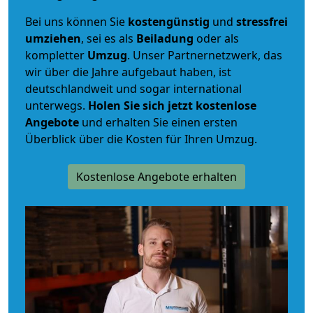
Bei uns können Sie
kostengünstig
und
stressfrei
umziehen
, sei es als
Beiladung
oder als
kompletter
Umzug
. Unser Partnernetzwerk, das
wir über die Jahre aufgebaut haben, ist
deutschlandweit und sogar international
unterwegs.
Holen Sie sich jetzt kostenlose
Angebote
und erhalten Sie einen ersten
Überblick über die Kosten für Ihren Umzug.
Kostenlose Angebote erhalten