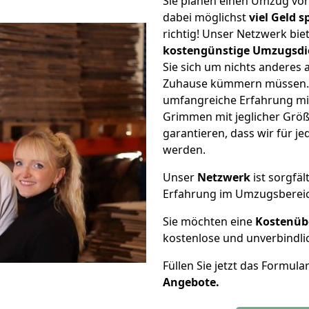
Sie planen einen Umzug v
dabei möglichst
viel Geld 
richtig! Unser Netzwerk bi
kostengünstige Umzugsdi
Sie sich um nichts anderes 
Zuhause kümmern müssen. W
umfangreiche Erfahrung m
Grimmen mit jeglicher Grö
garantieren, dass wir für j
werden.
Unser
Netzwerk
ist sorgfäl
Erfahrung im Umzugsberei
Sie möchten eine
Kostenüb
kostenlose und unverbindli
Füllen Sie jetzt das Formula
Angebote.