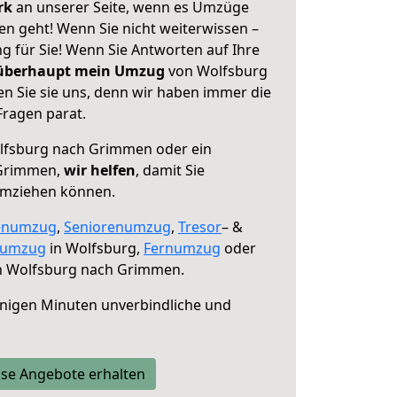
erk
an unserer Seite, wenn es Umzüge
 geht! Wenn Sie nicht weiterwissen –
ng für Sie! Wenn Sie Antworten auf Ihre
 überhaupt mein Umzug
von Wolfsburg
 Sie sie uns, denn wir haben immer die
Fragen parat.
fsburg nach Grimmen oder ein
 Grimmen,
wir helfen
, damit Sie
umziehen können.
enumzug
,
Seniorenumzug
,
Tresor
– &
numzug
in Wolfsburg,
Fernumzug
oder
 Wolfsburg nach Grimmen.
nigen Minuten unverbindliche und
se Angebote erhalten