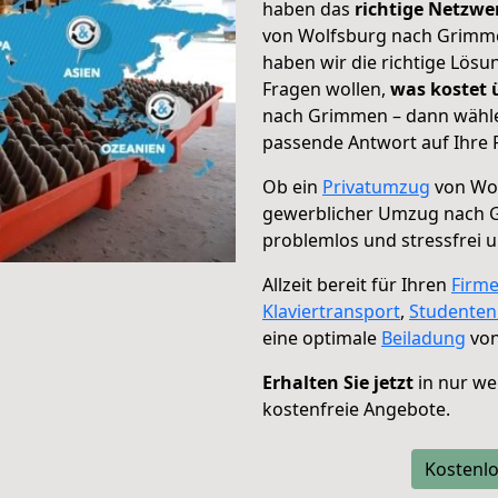
haben das
richtige Netzw
von Wolfsburg nach Grimmen
haben wir die richtige Lösu
Fragen wollen,
was kostet
nach Grimmen – dann wählen
passende Antwort auf Ihre 
Ob ein
Privatumzug
von Wol
gewerblicher Umzug nach
problemlos und stressfrei 
Allzeit bereit für Ihren
Firm
Klaviertransport
,
Studente
eine optimale
Beiladung
von
Erhalten Sie jetzt
in nur we
kostenfreie Angebote.
Kostenlo