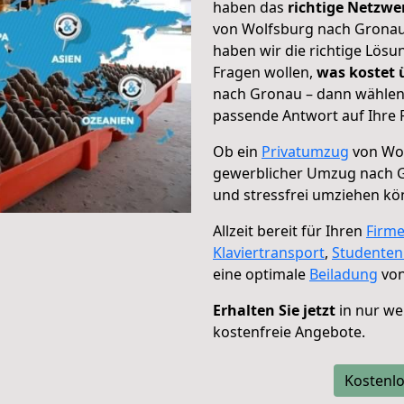
haben das
richtige Netzw
von Wolfsburg nach Gronau 
haben wir die richtige Lösu
Fragen wollen,
was kostet
nach Gronau – dann wählen 
passende Antwort auf Ihre 
Ob ein
Privatumzug
von Wol
gewerblicher Umzug nach 
und stressfrei umziehen kö
Allzeit bereit für Ihren
Firm
Klaviertransport
,
Studente
eine optimale
Beiladung
von
Erhalten Sie jetzt
in nur we
kostenfreie Angebote.
Kostenlo