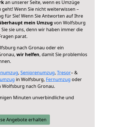
erk
an unserer Seite, wenn es Umzüge
geht! Wenn Sie nicht weiterwissen –
ng für Sie! Wenn Sie Antworten auf Ihre
 überhaupt mein Umzug
von Wolfsburg
Sie sie uns, denn wir haben immer die
Fragen parat.
fsburg nach Gronau oder ein
Gronau,
wir helfen
, damit Sie problemlos
nnen.
enumzug
,
Seniorenumzug
,
Tresor
– &
numzug
in Wolfsburg,
Fernumzug
oder
 Wolfsburg nach Gronau.
nigen Minuten unverbindliche und
se Angebote erhalten