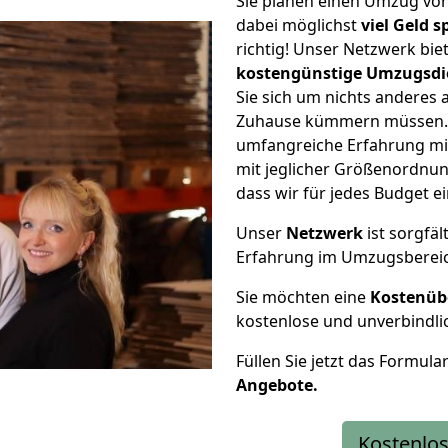
Sie planen einen Umzug vo
dabei möglichst
viel Geld 
richtig! Unser Netzwerk bi
kostengünstige Umzugsdi
Sie sich um nichts anderes 
Zuhause kümmern müssen. W
umfangreiche Erfahrung m
mit jeglicher Größenordnun
dass wir für jedes Budget 
Unser
Netzwerk
ist sorgfäl
Erfahrung im Umzugsberei
Sie möchten eine
Kostenüb
kostenlose und unverbindli
Füllen Sie jetzt das Formula
Angebote.
Kostenlos