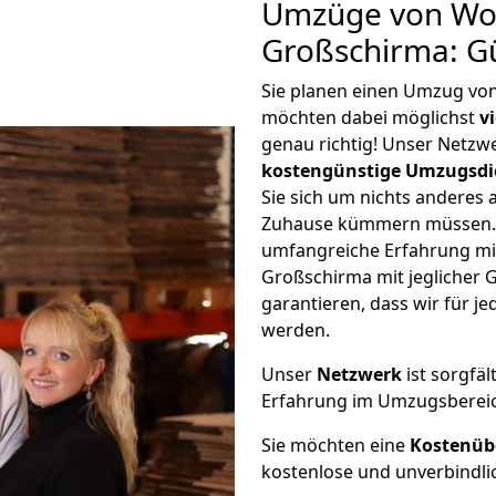
Umzüge von Wol
Großschirma: G
Sie planen einen Umzug vo
möchten dabei möglichst
v
genau richtig! Unser Netzw
kostengünstige Umzugsdi
Sie sich um nichts anderes 
Zuhause kümmern müssen. W
umfangreiche Erfahrung m
Großschirma mit jeglicher
garantieren, dass wir für j
werden.
Unser
Netzwerk
ist sorgfäl
Erfahrung im Umzugsberei
Sie möchten eine
Kostenüb
kostenlose und unverbindli