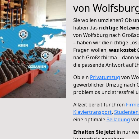
von Wolfsbur
Sie wollen umziehen? Ob um
haben das
richtige Netzw
von Wolfsburg nach Großsch
– haben wir die richtige Lö
Fragen wollen,
was kostet
nach Großschirma – dann wä
die passende Antwort auf Ih
Ob ein
Privatumzug
von Wol
gewerblicher Umzug nach 
problemlos und stressfrei 
Allzeit bereit für Ihren
Firm
Klaviertransport
,
Studente
eine optimale
Beiladung
von
Erhalten Sie jetzt
in nur we