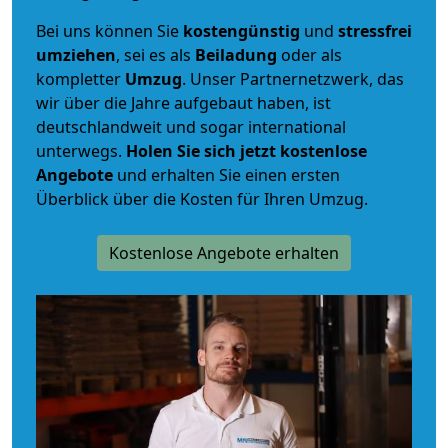
Bei uns können Sie
kostengünstig
und
stressfrei
umziehen
, sei es als
Beiladung
oder als
kompletter
Umzug
. Unser Partnernetzwerk, das
wir über die Jahre aufgebaut haben, ist
deutschlandweit und sogar international
unterwegs.
Holen Sie sich jetzt kostenlose
Angebote
und erhalten Sie einen ersten
Überblick über die Kosten für Ihren Umzug.
Kostenlose Angebote erhalten