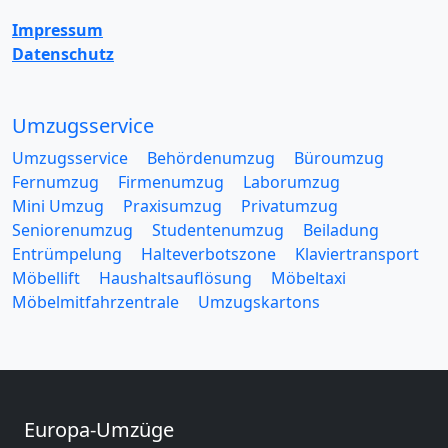
Impressum
Datenschutz
Umzugsservice
Umzugsservice
Behördenumzug
Büroumzug
Fernumzug
Firmenumzug
Laborumzug
Mini Umzug
Praxisumzug
Privatumzug
Seniorenumzug
Studentenumzug
Beiladung
Entrümpelung
Halteverbotszone
Klaviertransport
Möbellift
Haushaltsauflösung
Möbeltaxi
Möbelmitfahrzentrale
Umzugskartons
Europa-Umzüge