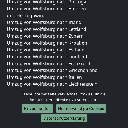
Umzug von Wolfsburg nach Portugal
Umzug von Wolfsburg nach Bosnien
und Herzegowina
Umzug von Wolfsburg nach Irland
Umzug von Wolfsburg nach Lettland
Umzug von Wolfsburg nach Zypern
Umzug von Wolfsburg nach Kroatien
Umzug von Wolfsburg nach Estland
Umzug von Wolfsburg nach Finnland
Umzug von Wolfsburg nach Frankreich
Umzug von Wolfsburg nach Griechenland
Umzug von Wolfsburg nach Italien
Umzug von Wolfsburg nach Liechtenstein
Umzug von Wolfsburg nach Luxemburg
Diese Internetseite verwendet Cookies um die
Umzug von Wolfsburg nach Niederlande
Benutzerfreundlichkeit zu verbessern.
Umzug von Wolfsburg nach Norwegen
Einverstanden
Nur notwendige Cookies
Umzüge-Deutschlandweit
Datenschutzerklärung
Umzug von Wolfsburg nach Berlin