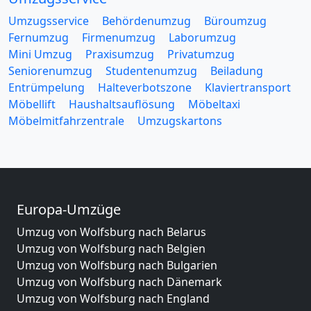
Umzugsservice
Behördenumzug
Büroumzug
Fernumzug
Firmenumzug
Laborumzug
Mini Umzug
Praxisumzug
Privatumzug
Seniorenumzug
Studentenumzug
Beiladung
Entrümpelung
Halteverbotszone
Klaviertransport
Möbellift
Haushaltsauflösung
Möbeltaxi
Möbelmitfahrzentrale
Umzugskartons
Europa-Umzüge
Umzug von Wolfsburg nach Belarus
Umzug von Wolfsburg nach Belgien
Umzug von Wolfsburg nach Bulgarien
Umzug von Wolfsburg nach Dänemark
Umzug von Wolfsburg nach England