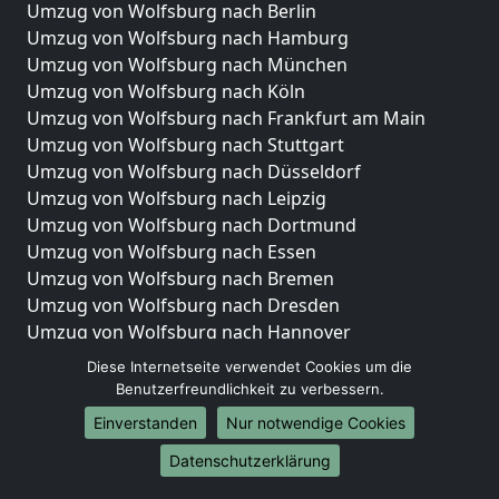
Umzug von Wolfsburg nach Berlin
Umzug von Wolfsburg nach Hamburg
Umzug von Wolfsburg nach München
Umzug von Wolfsburg nach Köln
Umzug von Wolfsburg nach Frankfurt am Main
Umzug von Wolfsburg nach Stuttgart
Umzug von Wolfsburg nach Düsseldorf
Umzug von Wolfsburg nach Leipzig
Umzug von Wolfsburg nach Dortmund
Umzug von Wolfsburg nach Essen
Umzug von Wolfsburg nach Bremen
Umzug von Wolfsburg nach Dresden
Umzug von Wolfsburg nach Hannover
Umzug von Wolfsburg nach Nürnberg
Diese Internetseite verwendet Cookies um die
Umzug von Wolfsburg nach Duisburg
Benutzerfreundlichkeit zu verbessern.
Umzug von Wolfsburg nach Bochum
Einverstanden
Nur notwendige Cookies
Umzug von Wolfsburg nach Wuppertal
Datenschutzerklärung
Umzug von Wolfsburg nach Bielefeld
Umzug von Wolfsburg nach Bonn