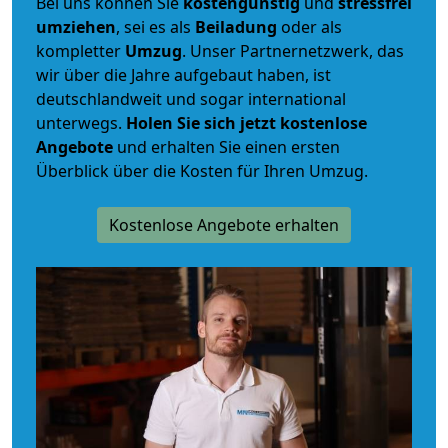
Bei uns können Sie
kostengünstig
und
stressfrei
umziehen
, sei es als
Beiladung
oder als
kompletter
Umzug
. Unser Partnernetzwerk, das
wir über die Jahre aufgebaut haben, ist
deutschlandweit und sogar international
unterwegs.
Holen Sie sich jetzt kostenlose
Angebote
und erhalten Sie einen ersten
Überblick über die Kosten für Ihren Umzug.
Kostenlose Angebote erhalten