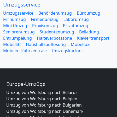
Umzugsservice
Umzugsservice
Behördenumzug
Büroumzug
Fernumzug
Firmenumzug
Laborumzug
Mini Umzug
Praxisumzug
Privatumzug
Seniorenumzug
Studentenumzug
Beiladung
Entrümpelung
Halteverbotszone
Klaviertransport
Möbellift
Haushaltsauflösung
Möbeltaxi
Möbelmitfahrzentrale
Umzugskartons
Europa-Umzüge
Umzug von Wolfsburg nach Belarus
Umzug von Wolfsburg nach Belgien
Umzug von Wolfsburg nach Bulgarien
Umzug von Wolfsburg nach Dänemark