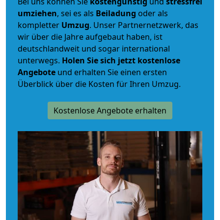
Bei uns können Sie
kostengünstig
und
stressfrei
umziehen
, sei es als
Beiladung
oder als
kompletter
Umzug
. Unser Partnernetzwerk, das
wir über die Jahre aufgebaut haben, ist
deutschlandweit und sogar international
unterwegs.
Holen Sie sich jetzt kostenlose
Angebote
und erhalten Sie einen ersten
Überblick über die Kosten für Ihren Umzug.
Kostenlose Angebote erhalten