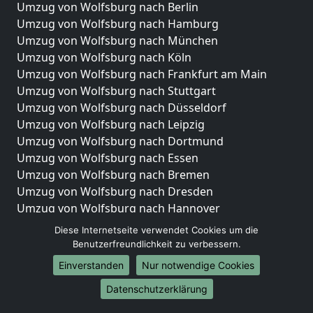
Umzug von Wolfsburg nach Berlin
Umzug von Wolfsburg nach Hamburg
Umzug von Wolfsburg nach München
Umzug von Wolfsburg nach Köln
Umzug von Wolfsburg nach Frankfurt am Main
Umzug von Wolfsburg nach Stuttgart
Umzug von Wolfsburg nach Düsseldorf
Umzug von Wolfsburg nach Leipzig
Umzug von Wolfsburg nach Dortmund
Umzug von Wolfsburg nach Essen
Umzug von Wolfsburg nach Bremen
Umzug von Wolfsburg nach Dresden
Umzug von Wolfsburg nach Hannover
Umzug von Wolfsburg nach Nürnberg
Diese Internetseite verwendet Cookies um die
Umzug von Wolfsburg nach Duisburg
Benutzerfreundlichkeit zu verbessern.
Umzug von Wolfsburg nach Bochum
Einverstanden
Nur notwendige Cookies
Umzug von Wolfsburg nach Wuppertal
Datenschutzerklärung
Umzug von Wolfsburg nach Bielefeld
Umzug von Wolfsburg nach Bonn