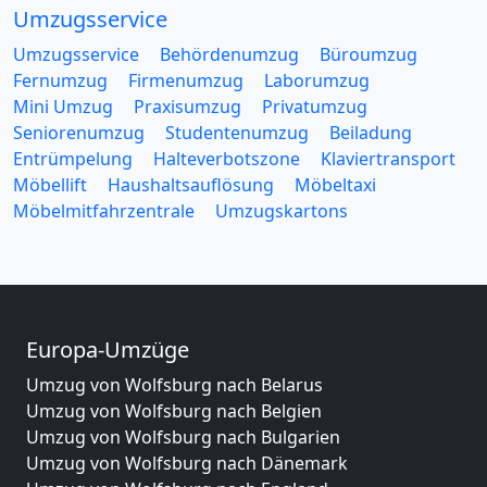
Umzugsservice
Umzugsservice
Behördenumzug
Büroumzug
Fernumzug
Firmenumzug
Laborumzug
Mini Umzug
Praxisumzug
Privatumzug
Seniorenumzug
Studentenumzug
Beiladung
Entrümpelung
Halteverbotszone
Klaviertransport
Möbellift
Haushaltsauflösung
Möbeltaxi
Möbelmitfahrzentrale
Umzugskartons
Europa-Umzüge
Umzug von Wolfsburg nach Belarus
Umzug von Wolfsburg nach Belgien
Umzug von Wolfsburg nach Bulgarien
Umzug von Wolfsburg nach Dänemark