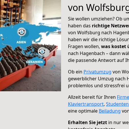
von Wolfsbur
Sie wollen umziehen? Ob um
haben das
richtige Netzw
von Wolfsburg nach Hagenba
haben wir die richtige Lösu
Fragen wollen,
was kostet
nach Hagenbach – dann wäh
die passende Antwort auf Ih
Ob ein
Privatumzug
von Wol
gewerblicher Umzug nach 
problemlos und stressfrei 
Allzeit bereit für Ihren
Firm
Klaviertransport
,
Studente
eine optimale
Beiladung
von
Erhalten Sie jetzt
in nur we