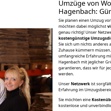
Umzüge von Wol
Hagenbach: Gün
Sie planen einen Umzug vo
möchten dabei möglichst
v
genau richtig! Unser Netzw
kostengünstige Umzugsdi
Sie sich um nichts anderes 
Zuhause kümmern müssen. W
umfangreiche Erfahrung m
Hagenbach mit jeglicher G
garantieren, dass wir für j
werden.
Unser
Netzwerk
ist sorgfäl
Erfahrung im Umzugsberei
Sie möchten eine
Kostenüb
kostenlose und unverbindli