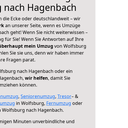
g nach Hagenbach
 die Ecke oder deutschlandweit – wir
erk
an unserer Seite, wenn es Umzüge
ch geht! Wenn Sie nicht weiterwissen –
ng für Sie! Wenn Sie Antworten auf Ihre
 überhaupt mein Umzug
von Wolfsburg
len Sie sie uns, denn wir haben immer
re Fragen parat.
fsburg nach Hagenbach oder ein
Hagenbach,
wir helfen
, damit Sie
umziehen können.
enumzug
,
Seniorenumzug
,
Tresor
– &
numzug
in Wolfsburg,
Fernumzug
oder
 Wolfsburg nach Hagenbach.
nigen Minuten unverbindliche und