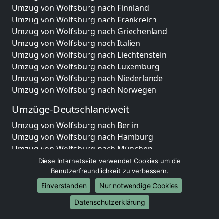
Umzug von Wolfsburg nach Finnland
Umzug von Wolfsburg nach Frankreich
Umzug von Wolfsburg nach Griechenland
Umzug von Wolfsburg nach Italien
Umzug von Wolfsburg nach Liechtenstein
Umzug von Wolfsburg nach Luxemburg
Umzug von Wolfsburg nach Niederlande
Umzug von Wolfsburg nach Norwegen
Umzüge-Deutschlandweit
Umzug von Wolfsburg nach Berlin
Umzug von Wolfsburg nach Hamburg
Umzug von Wolfsburg nach München
Umzug von Wolfsburg nach Köln
Diese Internetseite verwendet Cookies um die
Umzug von Wolfsburg nach Frankfurt am Main
Benutzerfreundlichkeit zu verbessern.
Umzug von Wolfsburg nach Stuttgart
Einverstanden
Nur notwendige Cookies
Umzug von Wolfsburg nach Düsseldorf
Datenschutzerklärung
Umzug von Wolfsburg nach Leipzig
Umzug von Wolfsburg nach Dortmund