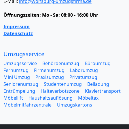
E-Mail:
info@wolfsburg-umzugsfirma.de
Öffnungszeiten:
Mo - Sa: 08:00 - 16:00 Uhr
Impressum
Datenschutz
Umzugsservice
Umzugsservice
Behördenumzug
Büroumzug
Fernumzug
Firmenumzug
Laborumzug
Mini Umzug
Praxisumzug
Privatumzug
Seniorenumzug
Studentenumzug
Beiladung
Entrümpelung
Halteverbotszone
Klaviertransport
Möbellift
Haushaltsauflösung
Möbeltaxi
Möbelmitfahrzentrale
Umzugskartons