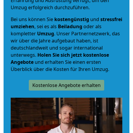
Erfahrung und Ausrüstung verfügt, um den
Umzug erfolgreich durchzuführen.
Bei uns können Sie
kostengünstig
und
stressfrei
umziehen
, sei es als
Beiladung
oder als
kompletter
Umzug
. Unser Partnernetzwerk, das
wir über die Jahre aufgebaut haben, ist
deutschlandweit und sogar international
unterwegs.
Holen Sie sich jetzt kostenlose
Angebote
und erhalten Sie einen ersten
Überblick über die Kosten für Ihren Umzug.
Kostenlose Angebote erhalten