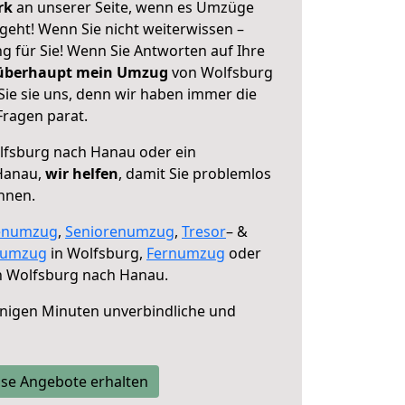
erk
an unserer Seite, wenn es Umzüge
eht! Wenn Sie nicht weiterwissen –
ng für Sie! Wenn Sie Antworten auf Ihre
 überhaupt mein Umzug
von Wolfsburg
ie sie uns, denn wir haben immer die
Fragen parat.
fsburg nach Hanau oder ein
Hanau,
wir helfen
, damit Sie problemlos
nnen.
enumzug
,
Seniorenumzug
,
Tresor
– &
numzug
in Wolfsburg,
Fernumzug
oder
 Wolfsburg nach Hanau.
nigen Minuten unverbindliche und
se Angebote erhalten