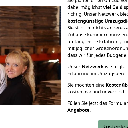
Sie planen einen Umzug vo
dabei möglichst
viel Geld 
richtig! Unser Netzwerk bi
kostengünstige Umzugsdi
Sie sich um nichts anderes 
Zuhause kümmern müssen. W
umfangreiche Erfahrung m
mit jeglicher Größenordnun
dass wir für jedes Budget 
Unser
Netzwerk
ist sorgfäl
Erfahrung im Umzugsberei
Sie möchten eine
Kostenüb
kostenlose und unverbindli
Füllen Sie jetzt das Formula
Angebote.
Kostenlos