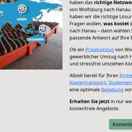
haben das
richtige Netzw
von Wolfsburg nach Hanau g
haben wir die richtige Lösu
Fragen wollen,
was kostet
nach Hanau – dann wählen S
passende Antwort auf Ihre 
Ob ein
Privatumzug
von Wol
gewerblicher Umzug nach 
und stressfrei umziehen kö
Allzeit bereit für Ihren
Firm
Klaviertransport
,
Studente
eine optimale
Beiladung
von
Erhalten Sie jetzt
in nur we
kostenfreie Angebote.
Kostenlo