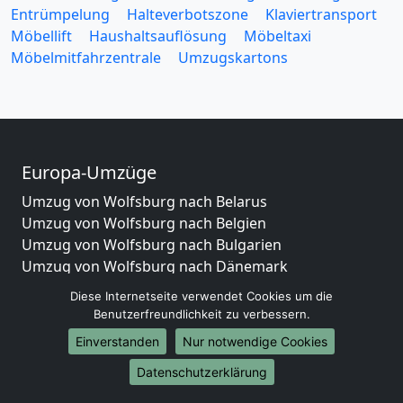
Entrümpelung
Halteverbotszone
Klaviertransport
Möbellift
Haushaltsauflösung
Möbeltaxi
Möbelmitfahrzentrale
Umzugskartons
Europa-Umzüge
Umzug von Wolfsburg nach Belarus
Umzug von Wolfsburg nach Belgien
Umzug von Wolfsburg nach Bulgarien
Umzug von Wolfsburg nach Dänemark
Umzug von Wolfsburg nach England
Diese Internetseite verwendet Cookies um die
Umzug von Wolfsburg nach Portugal
Benutzerfreundlichkeit zu verbessern.
Umzug von Wolfsburg nach Bosnien
Einverstanden
Nur notwendige Cookies
und Herzegowina
Umzug von Wolfsburg nach Irland
Datenschutzerklärung
Umzug von Wolfsburg nach Lettland