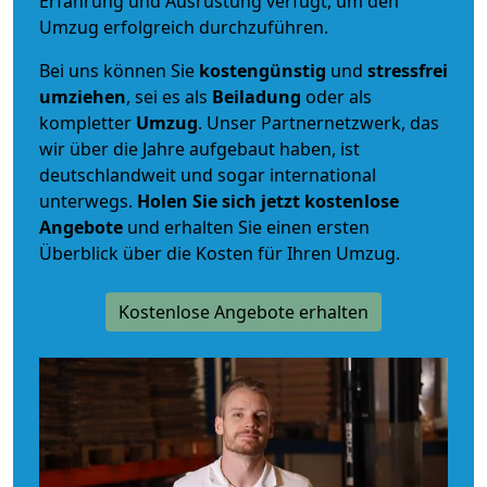
Erfahrung und Ausrüstung verfügt, um den
Umzug erfolgreich durchzuführen.
Bei uns können Sie
kostengünstig
und
stressfrei
umziehen
, sei es als
Beiladung
oder als
kompletter
Umzug
. Unser Partnernetzwerk, das
wir über die Jahre aufgebaut haben, ist
deutschlandweit und sogar international
unterwegs.
Holen Sie sich jetzt kostenlose
Angebote
und erhalten Sie einen ersten
Überblick über die Kosten für Ihren Umzug.
Kostenlose Angebote erhalten