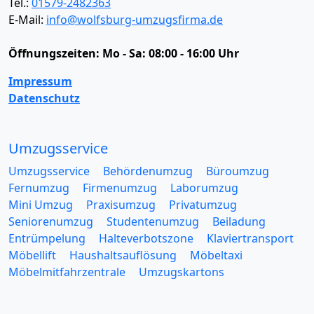
Tel.:
01579-2482363
E-Mail:
info@wolfsburg-umzugsfirma.de
Öffnungszeiten:
Mo - Sa: 08:00 - 16:00 Uhr
Impressum
Datenschutz
Umzugsservice
Umzugsservice
Behördenumzug
Büroumzug
Fernumzug
Firmenumzug
Laborumzug
Mini Umzug
Praxisumzug
Privatumzug
Seniorenumzug
Studentenumzug
Beiladung
Entrümpelung
Halteverbotszone
Klaviertransport
Möbellift
Haushaltsauflösung
Möbeltaxi
Möbelmitfahrzentrale
Umzugskartons