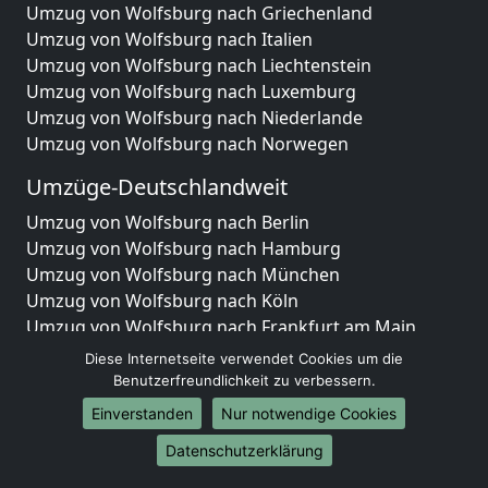
Umzug von Wolfsburg nach Griechenland
Umzug von Wolfsburg nach Italien
Umzug von Wolfsburg nach Liechtenstein
Umzug von Wolfsburg nach Luxemburg
Umzug von Wolfsburg nach Niederlande
Umzug von Wolfsburg nach Norwegen
Umzüge-Deutschlandweit
Umzug von Wolfsburg nach Berlin
Umzug von Wolfsburg nach Hamburg
Umzug von Wolfsburg nach München
Umzug von Wolfsburg nach Köln
Umzug von Wolfsburg nach Frankfurt am Main
Umzug von Wolfsburg nach Stuttgart
Diese Internetseite verwendet Cookies um die
Umzug von Wolfsburg nach Düsseldorf
Benutzerfreundlichkeit zu verbessern.
Umzug von Wolfsburg nach Leipzig
Einverstanden
Nur notwendige Cookies
Umzug von Wolfsburg nach Dortmund
Datenschutzerklärung
Umzug von Wolfsburg nach Essen
Umzug von Wolfsburg nach Bremen