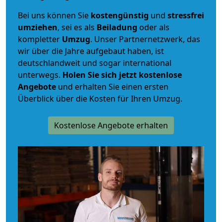
Bei uns können Sie
kostengünstig
und
stressfrei
umziehen
, sei es als
Beiladung
oder als
kompletter
Umzug
. Unser Partnernetzwerk, das
wir über die Jahre aufgebaut haben, ist
deutschlandweit und sogar international
unterwegs.
Holen Sie sich jetzt kostenlose
Angebote
und erhalten Sie einen ersten
Überblick über die Kosten für Ihren Umzug.
Kostenlose Angebote erhalten