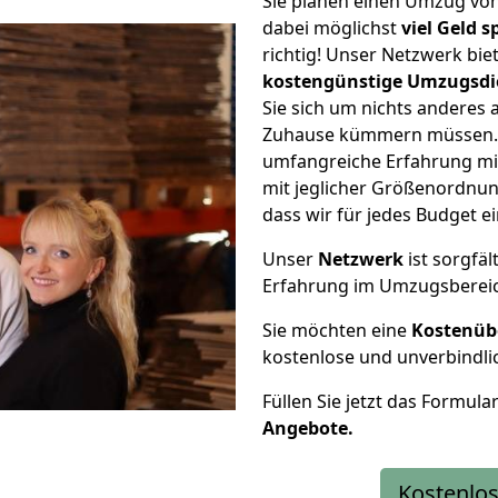
Sie planen einen Umzug v
dabei möglichst
viel Geld 
richtig! Unser Netzwerk bi
kostengünstige Umzugsdi
Sie sich um nichts anderes 
Zuhause kümmern müssen. W
umfangreiche Erfahrung m
mit jeglicher Größenordnun
dass wir für jedes Budget 
Unser
Netzwerk
ist sorgfäl
Erfahrung im Umzugsberei
Sie möchten eine
Kostenüb
kostenlose und unverbindli
Füllen Sie jetzt das Formula
Angebote.
Kostenlos