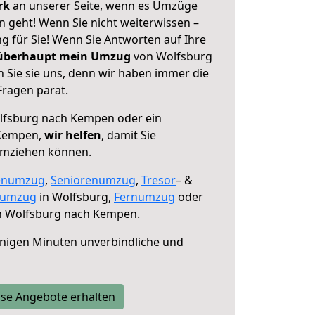
erk
an unserer Seite, wenn es Umzüge
geht! Wenn Sie nicht weiterwissen –
ng für Sie! Wenn Sie Antworten auf Ihre
 überhaupt mein Umzug
von Wolfsburg
Sie sie uns, denn wir haben immer die
Fragen parat.
fsburg nach Kempen oder ein
 Kempen,
wir helfen
, damit Sie
umziehen können.
enumzug
,
Seniorenumzug
,
Tresor
– &
numzug
in Wolfsburg,
Fernumzug
oder
 Wolfsburg nach Kempen.
nigen Minuten unverbindliche und
se Angebote erhalten