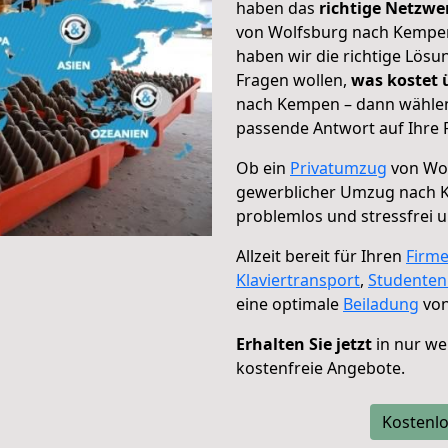
haben das
richtige Netzw
von Wolfsburg nach Kempen 
haben wir die richtige Lösu
Fragen wollen,
was kostet
nach Kempen – dann wählen 
passende Antwort auf Ihre 
Ob ein
Privatumzug
von Wol
gewerblicher Umzug nach
problemlos und stressfrei 
Allzeit bereit für Ihren
Firm
Klaviertransport
,
Studente
eine optimale
Beiladung
von
Erhalten Sie jetzt
in nur we
kostenfreie Angebote.
Kostenlo