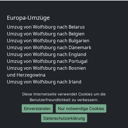
Europa-Umzüge
Umzug von Wolfsburg nach Belarus
Umzug von Wolfsburg nach Belgien
Umzug von Wolfsburg nach Bulgarien
Umzug von Wolfsburg nach Dänemark
Umzug von Wolfsburg nach England
Umzug von Wolfsburg nach Portugal
Umzug von Wolfsburg nach Bosnien
und Herzegowina
Umzug von Wolfsburg nach Irland
Umzug von Wolfsburg nach Lettland
Diese Internetseite verwendet Cookies um die
Umzug von Wolfsburg nach Zypern
Benutzerfreundlichkeit zu verbessern.
Umzug von Wolfsburg nach Kroatien
Umzug von Wolfsburg nach Estland
Einverstanden
Nur notwendige Cookies
Umzug von Wolfsburg nach Finnland
Datenschutzerklärung
Umzug von Wolfsburg nach Frankreich