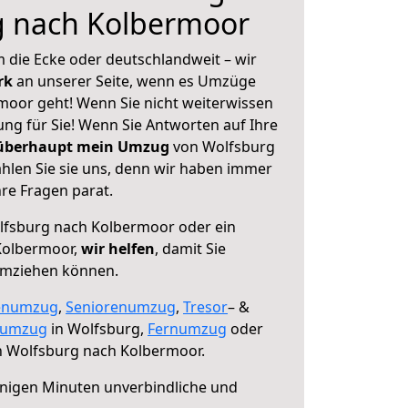
g nach Kolbermoor
 die Ecke oder deutschlandweit – wir
erk
an unserer Seite, wenn es Umzüge
oor geht! Wenn Sie nicht weiterwissen
sung für Sie! Wenn Sie Antworten auf Ihre
 überhaupt mein Umzug
von Wolfsburg
len Sie sie uns, denn wir haben immer
re Fragen parat.
fsburg nach Kolbermoor oder ein
Kolbermoor,
wir helfen
, damit Sie
umziehen können.
enumzug
,
Seniorenumzug
,
Tresor
– &
numzug
in Wolfsburg,
Fernumzug
oder
 Wolfsburg nach Kolbermoor.
nigen Minuten unverbindliche und