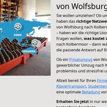
von Wolfsbur
Sie wollen umziehen? Ob um
haben das
richtige Netzw
von Wolfsburg nach Kolberm
– haben wir die richtige Lö
Fragen wollen,
was kostet
nach Kolbermoor – dann wäh
die passende Antwort auf Ih
Ob ein
Privatumzug
von Wol
gewerblicher Umzug nach 
problemlos und stressfrei 
Allzeit bereit für Ihren
Firm
Klaviertransport
,
Studente
eine optimale
Beiladung
von
Erhalten Sie jetzt
in nur we