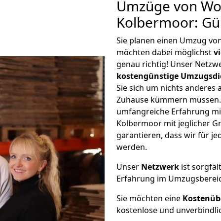
Umzüge von Wol
Kolbermoor: Gü
Sie planen einen Umzug vo
möchten dabei möglichst
v
genau richtig! Unser Netzw
kostengünstige Umzugsdi
Sie sich um nichts anderes 
Zuhause kümmern müssen. W
umfangreiche Erfahrung m
Kolbermoor mit jeglicher 
garantieren, dass wir für j
werden.
Unser
Netzwerk
ist sorgfäl
Erfahrung im Umzugsberei
Sie möchten eine
Kostenüb
kostenlose und unverbindli