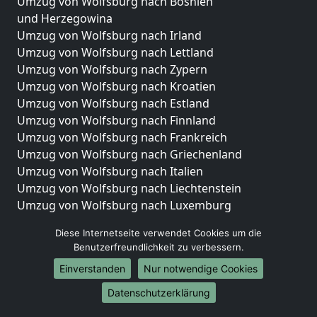
Umzug von Wolfsburg nach Bosnien
und Herzegowina
Umzug von Wolfsburg nach Irland
Umzug von Wolfsburg nach Lettland
Umzug von Wolfsburg nach Zypern
Umzug von Wolfsburg nach Kroatien
Umzug von Wolfsburg nach Estland
Umzug von Wolfsburg nach Finnland
Umzug von Wolfsburg nach Frankreich
Umzug von Wolfsburg nach Griechenland
Umzug von Wolfsburg nach Italien
Umzug von Wolfsburg nach Liechtenstein
Umzug von Wolfsburg nach Luxemburg
Umzug von Wolfsburg nach Niederlande
Diese Internetseite verwendet Cookies um die
Umzug von Wolfsburg nach Norwegen
Benutzerfreundlichkeit zu verbessern.
Umzüge-Deutschlandweit
Einverstanden
Nur notwendige Cookies
Umzug von Wolfsburg nach Berlin
Datenschutzerklärung
Umzug von Wolfsburg nach Hamburg