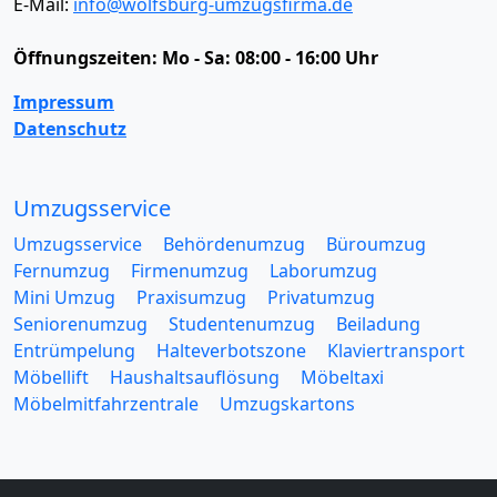
E-Mail:
info@wolfsburg-umzugsfirma.de
Öffnungszeiten:
Mo - Sa: 08:00 - 16:00 Uhr
Impressum
Datenschutz
Umzugsservice
Umzugsservice
Behördenumzug
Büroumzug
Fernumzug
Firmenumzug
Laborumzug
Mini Umzug
Praxisumzug
Privatumzug
Seniorenumzug
Studentenumzug
Beiladung
Entrümpelung
Halteverbotszone
Klaviertransport
Möbellift
Haushaltsauflösung
Möbeltaxi
Möbelmitfahrzentrale
Umzugskartons