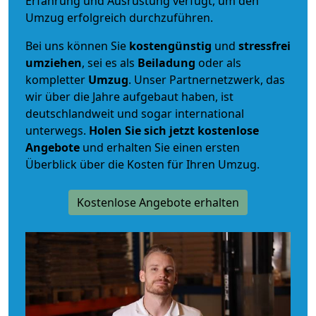
Erfahrung und Ausrüstung verfügt, um den
Umzug erfolgreich durchzuführen.
Bei uns können Sie
kostengünstig
und
stressfrei
umziehen
, sei es als
Beiladung
oder als
kompletter
Umzug
. Unser Partnernetzwerk, das
wir über die Jahre aufgebaut haben, ist
deutschlandweit und sogar international
unterwegs.
Holen Sie sich jetzt kostenlose
Angebote
und erhalten Sie einen ersten
Überblick über die Kosten für Ihren Umzug.
Kostenlose Angebote erhalten