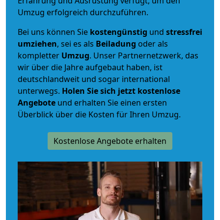
Erfahrung und Ausrüstung verfügt, um den
Umzug erfolgreich durchzuführen.
Bei uns können Sie
kostengünstig
und
stressfrei
umziehen
, sei es als
Beiladung
oder als
kompletter
Umzug
. Unser Partnernetzwerk, das
wir über die Jahre aufgebaut haben, ist
deutschlandweit und sogar international
unterwegs.
Holen Sie sich jetzt kostenlose
Angebote
und erhalten Sie einen ersten
Überblick über die Kosten für Ihren Umzug.
Kostenlose Angebote erhalten