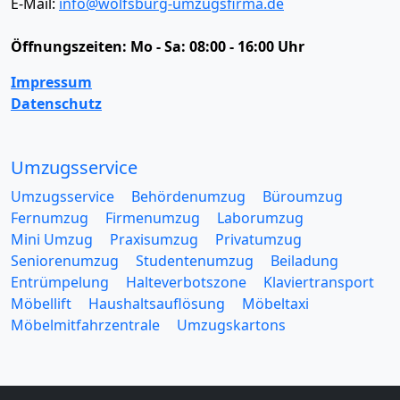
E-Mail:
info@wolfsburg-umzugsfirma.de
Öffnungszeiten:
Mo - Sa: 08:00 - 16:00 Uhr
Impressum
Datenschutz
Umzugsservice
Umzugsservice
Behördenumzug
Büroumzug
Fernumzug
Firmenumzug
Laborumzug
Mini Umzug
Praxisumzug
Privatumzug
Seniorenumzug
Studentenumzug
Beiladung
Entrümpelung
Halteverbotszone
Klaviertransport
Möbellift
Haushaltsauflösung
Möbeltaxi
Möbelmitfahrzentrale
Umzugskartons