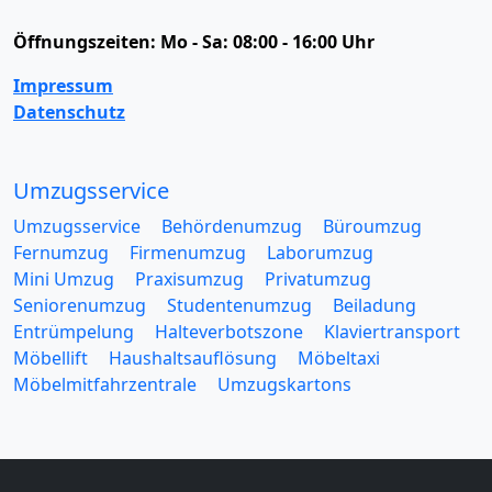
Öffnungszeiten:
Mo - Sa: 08:00 - 16:00 Uhr
Impressum
Datenschutz
Umzugsservice
Umzugsservice
Behördenumzug
Büroumzug
Fernumzug
Firmenumzug
Laborumzug
Mini Umzug
Praxisumzug
Privatumzug
Seniorenumzug
Studentenumzug
Beiladung
Entrümpelung
Halteverbotszone
Klaviertransport
Möbellift
Haushaltsauflösung
Möbeltaxi
Möbelmitfahrzentrale
Umzugskartons