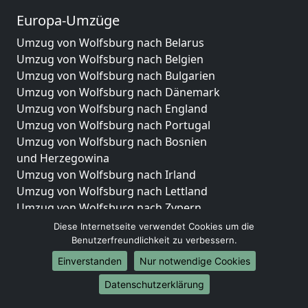
Europa-Umzüge
Umzug von Wolfsburg nach Belarus
Umzug von Wolfsburg nach Belgien
Umzug von Wolfsburg nach Bulgarien
Umzug von Wolfsburg nach Dänemark
Umzug von Wolfsburg nach England
Umzug von Wolfsburg nach Portugal
Umzug von Wolfsburg nach Bosnien
und Herzegowina
Umzug von Wolfsburg nach Irland
Umzug von Wolfsburg nach Lettland
Umzug von Wolfsburg nach Zypern
Umzug von Wolfsburg nach Kroatien
Diese Internetseite verwendet Cookies um die
Umzug von Wolfsburg nach Estland
Benutzerfreundlichkeit zu verbessern.
Umzug von Wolfsburg nach Finnland
Einverstanden
Nur notwendige Cookies
Umzug von Wolfsburg nach Frankreich
Datenschutzerklärung
Umzug von Wolfsburg nach Griechenland
Umzug von Wolfsburg nach Italien