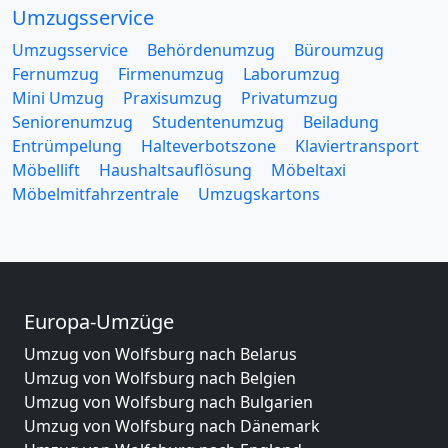
Umzugsservice
Umzugsservice
Behördenumzug
Büroumzug
Fernumzug
Firmenumzug
Laborumzug
Mini Umzug
Praxisumzug
Privatumzug
Seniorenumzug
Studentenumzug
Beiladung
Entrümpelung
Halteverbotszone
Klaviertransport
Möbellift
Haushaltsauflösung
Möbeltaxi
Möbelmitfahrzentrale
Umzugskartons
Europa-Umzüge
Umzug von Wolfsburg nach Belarus
Umzug von Wolfsburg nach Belgien
Umzug von Wolfsburg nach Bulgarien
Umzug von Wolfsburg nach Dänemark