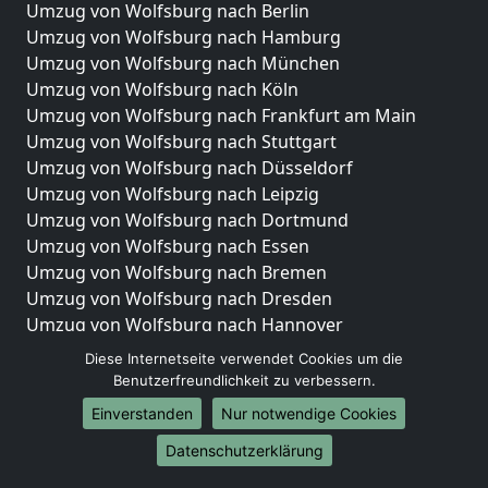
Umzug von Wolfsburg nach Berlin
Umzug von Wolfsburg nach Hamburg
Umzug von Wolfsburg nach München
Umzug von Wolfsburg nach Köln
Umzug von Wolfsburg nach Frankfurt am Main
Umzug von Wolfsburg nach Stuttgart
Umzug von Wolfsburg nach Düsseldorf
Umzug von Wolfsburg nach Leipzig
Umzug von Wolfsburg nach Dortmund
Umzug von Wolfsburg nach Essen
Umzug von Wolfsburg nach Bremen
Umzug von Wolfsburg nach Dresden
Umzug von Wolfsburg nach Hannover
Umzug von Wolfsburg nach Nürnberg
Diese Internetseite verwendet Cookies um die
Umzug von Wolfsburg nach Duisburg
Benutzerfreundlichkeit zu verbessern.
Umzug von Wolfsburg nach Bochum
Einverstanden
Nur notwendige Cookies
Umzug von Wolfsburg nach Wuppertal
Datenschutzerklärung
Umzug von Wolfsburg nach Bielefeld
Umzug von Wolfsburg nach Bonn