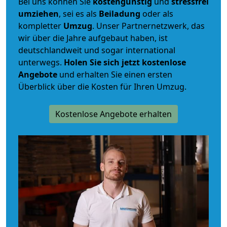
Bei uns können Sie
kostengünstig
und
stressfrei
umziehen
, sei es als
Beiladung
oder als
kompletter
Umzug
. Unser Partnernetzwerk, das
wir über die Jahre aufgebaut haben, ist
deutschlandweit und sogar international
unterwegs.
Holen Sie sich jetzt kostenlose
Angebote
und erhalten Sie einen ersten
Überblick über die Kosten für Ihren Umzug.
Kostenlose Angebote erhalten