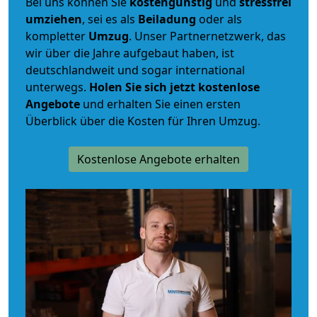
Bei uns können Sie
kostengünstig
und
stressfrei
umziehen
, sei es als
Beiladung
oder als
kompletter
Umzug
. Unser Partnernetzwerk, das
wir über die Jahre aufgebaut haben, ist
deutschlandweit und sogar international
unterwegs.
Holen Sie sich jetzt kostenlose
Angebote
und erhalten Sie einen ersten
Überblick über die Kosten für Ihren Umzug.
Kostenlose Angebote erhalten