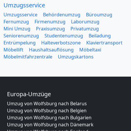
Umzugsservice
Umzugsservice
Behördenumzug
Büroumzug
Fernumzug
Firmenumzug
Laborumzug
Mini Umzug
Praxisumzug
Privatumzug
Seniorenumzug
Studentenumzug
Beiladung
Entrümpelung
Halteverbotszone
Klaviertransport
Möbellift
Haushaltsauflösung
Möbeltaxi
Möbelmitfahrzentrale
Umzugskartons
Europa-Umzüge
Umzug von Wolfsburg nach Belarus
Umzug von Wolfsburg nach Belgien
Umzug von Wolfsburg nach Bulgarien
Umzug von Wolfsburg nach Dänemark