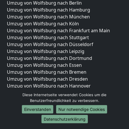
Umzug von Wolfsburg nach Berlin
Umzug von Wolfsburg nach Hamburg
Umzug von Wolfsburg nach München
Umzug von Wolfsburg nach Köln
Umzug von Wolfsburg nach Frankfurt am Main
Umzug von Wolfsburg nach Stuttgart
Umzug von Wolfsburg nach Düsseldorf
Umzug von Wolfsburg nach Leipzig
Umzug von Wolfsburg nach Dortmund
Umzug von Wolfsburg nach Essen
Umzug von Wolfsburg nach Bremen
Umzug von Wolfsburg nach Dresden
Umzug von Wolfsburg nach Hannover
Umzug von Wolfsburg nach Nürnberg
Diese Internetseite verwendet Cookies um die
Umzug von Wolfsburg nach Duisburg
Benutzerfreundlichkeit zu verbessern.
Umzug von Wolfsburg nach Bochum
Einverstanden
Nur notwendige Cookies
Umzug von Wolfsburg nach Wuppertal
Datenschutzerklärung
Umzug von Wolfsburg nach Bielefeld
Umzug von Wolfsburg nach Bonn