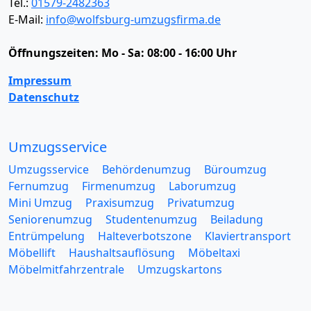
Tel.:
01579-2482363
E-Mail:
info@wolfsburg-umzugsfirma.de
Öffnungszeiten:
Mo - Sa: 08:00 - 16:00 Uhr
Impressum
Datenschutz
Umzugsservice
Umzugsservice
Behördenumzug
Büroumzug
Fernumzug
Firmenumzug
Laborumzug
Mini Umzug
Praxisumzug
Privatumzug
Seniorenumzug
Studentenumzug
Beiladung
Entrümpelung
Halteverbotszone
Klaviertransport
Möbellift
Haushaltsauflösung
Möbeltaxi
Möbelmitfahrzentrale
Umzugskartons