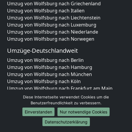
Umzug von Wolfsburg nach Griechenland
Umzug von Wolfsburg nach Italien
Umzug von Wolfsburg nach Liechtenstein
Umzug von Wolfsburg nach Luxemburg
Umzug von Wolfsburg nach Niederlande
Umzug von Wolfsburg nach Norwegen
Umzüge-Deutschlandweit
Umzug von Wolfsburg nach Berlin
Umzug von Wolfsburg nach Hamburg
Umzug von Wolfsburg nach München
Umzug von Wolfsburg nach Köln
Umzug von Wolfsburg nach Frankfurt am Main
Umzug von Wolfsburg nach Stuttgart
Diese Internetseite verwendet Cookies um die
Umzug von Wolfsburg nach Düsseldorf
Benutzerfreundlichkeit zu verbessern.
Umzug von Wolfsburg nach Leipzig
Einverstanden
Nur notwendige Cookies
Umzug von Wolfsburg nach Dortmund
Datenschutzerklärung
Umzug von Wolfsburg nach Essen
Umzug von Wolfsburg nach Bremen