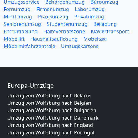
Umzugsservice
Behördenumzug
Büroumzug
Fernumzug
Firmenumzug
Laborumzug
Mini Umzug
Praxisumzug
Privatumzug
Seniorenumzug
Studentenumzug
Beiladung
Entrümpelung
Halteverbotszone
Klaviertransport
Möbellift
Haushaltsauflösung
Möbeltaxi
Möbelmitfahrzentrale
Umzugskartons
Europa-Umzüge
Umzug von Wolfsburg nach Belarus
Umzug von Wolfsburg nach Belgien
Umzug von Wolfsburg nach Bulgarien
Umzug von Wolfsburg nach Dänemark
Umzug von Wolfsburg nach England
Umzug von Wolfsburg nach Portugal