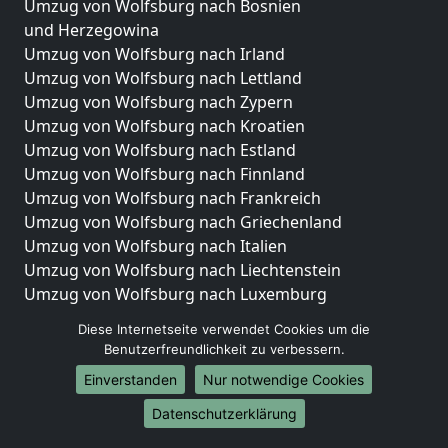
Umzug von Wolfsburg nach Bosnien
und Herzegowina
Umzug von Wolfsburg nach Irland
Umzug von Wolfsburg nach Lettland
Umzug von Wolfsburg nach Zypern
Umzug von Wolfsburg nach Kroatien
Umzug von Wolfsburg nach Estland
Umzug von Wolfsburg nach Finnland
Umzug von Wolfsburg nach Frankreich
Umzug von Wolfsburg nach Griechenland
Umzug von Wolfsburg nach Italien
Umzug von Wolfsburg nach Liechtenstein
Umzug von Wolfsburg nach Luxemburg
Umzug von Wolfsburg nach Niederlande
Diese Internetseite verwendet Cookies um die
Umzug von Wolfsburg nach Norwegen
Benutzerfreundlichkeit zu verbessern.
Umzüge-Deutschlandweit
Einverstanden
Nur notwendige Cookies
Umzug von Wolfsburg nach Berlin
Datenschutzerklärung
Umzug von Wolfsburg nach Hamburg