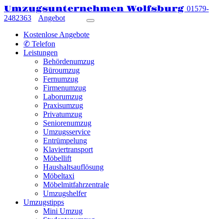
Umzugsunternehmen Wolfsburg
01579-
2482363
Angebot
Kostenlose Angebote
✆ Telefon
Leistungen
Behördenumzug
Büroumzug
Fernumzug
Firmenumzug
Laborumzug
Praxisumzug
Privatumzug
Seniorenumzug
Umzugsservice
Entrümpelung
Klaviertransport
Möbellift
Haushaltsauflösung
Möbeltaxi
Möbelmitfahrzentrale
Umzugshelfer
Umzugstipps
Mini Umzug