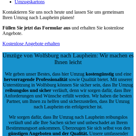
Bestimmungsort ankommen. Überzeugen Sie sich selbst von den
günstigen Angeboten und der Qualität
.
Unsere umfassender
Service wird Sie garantiert überzeugen.
Wir legen los, wenn Sie so weit sind, Ihr Umzug von Wolfsburg
nach Laupheim wartet auf Sie!
Holen Sie sich kostenlose und natürlich
unverbindliche Angebote
,
damit Sie Ihr Budget besser planen!
Kostenlose Angebote erhalten
Weitere Städte in Laupheim
Unsere geprüften Netzwerkpartner erstellen Ihnen unverbindliche
Angebote, die speziell auf Ihre Bedürfnisse zugeschnitten sind.
Diese Angebote sind kostenlos, unabhängig davon, ob Sie einen
Umzug innerhalb von Laupheim oder außerhalb Ihres aktuellen
Standorts planen.
Wolfsburg-Umzugsfirma.de
Wolfsburg
Tel.:
01579-2482363
E-Mail:
info@wolfsburg-umzugsfirma.de