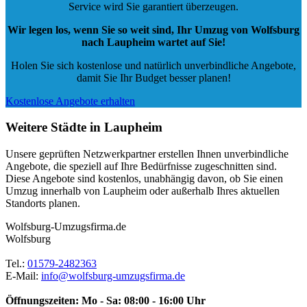
Öffnungszeiten:
Mo - Sa: 08:00 - 16:00 Uhr
Impressum
Datenschutz
Umzugsservice
Umzugsservice
Behördenumzug
Büroumzug
Fernumzug
Firmenumzug
Laborumzug
Mini Umzug
Praxisumzug
Privatumzug
Seniorenumzug
Studentenumzug
Beiladung
Entrümpelung
Halteverbotszone
Klaviertransport
Möbellift
Haushaltsauflösung