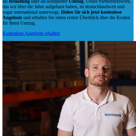
als
Beiladung
oder als kompletter
Umzug
. Unser Partnernetzwerk,
das wir über die Jahre aufgebaut haben, ist deutschlandweit und
sogar international unterwegs.
Holen Sie sich jetzt kostenlose
Angebote
und erhalten Sie einen ersten Überblick über die Kosten
für Ihren Umzug.
Kostenlose Angebote erhalten