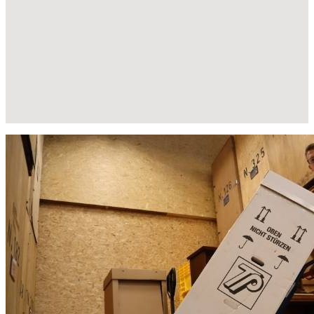
Umzug leicht gemacht: Erfahren Sie, wie einfach ein
Umzug von Wolfsburg nach Laupheim sein kann
Wir können Ihnen garantieren, dass unser professionelles Netzwerk
Ihnen nahezu alles zu einem
kostengünstigen
Preis
anbieten
können.
Entrümpelung
Haushaltsauflösung Wolfsburg
Halteverbotszone Wolfsburg
Möbellift Wolfsburg
Möbeltaxi