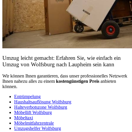
Möbelmitfahrzentrale
Umzugshelfer Wolfsburg
Umzugskartons
Kontaktieren Sie uns noch heute und lassen Sie uns gemeinsam
Ihren Umzug nach Laupheim planen!
Füllen Sie jetzt das Formular aus
und erhalten Sie kostenlose
Angebote.
Kostenlose Angebote erhalten
Umzüge von Wolfsburg nach Laupheim: Wir machen es
Ihnen leicht
Wir geben unser Bestes, dass hier Umzug
kostengünstig
und eine
hervorragende Professionalität
sowie Qualität bietet. Mit unserer
Unterstützung in Wolfsburg können Sie sicher sein, dass Ihr Umzug
reibungslos und sicher
verläuft, denn wir sorgen dafür, dass Ihre
Anforderungen und Wünsche erfüllt werden. Wir haben die besten
Partner, um Ihnen zu helfen und sicherzustellen, dass Ihr Umzug
nach Laupheim ein erfolgreicher ist.
Wir sorgen dafür, dass Ihr Umzug nach Laupheim reibungslos
verläuft und alle Ihre Sachen sicher und unbeschadet an Ihrem