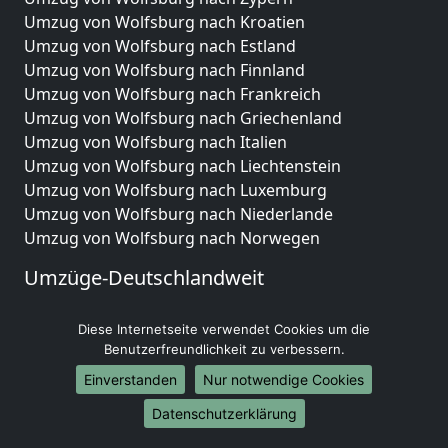
Umzug von Wolfsburg nach Kroatien
Umzug von Wolfsburg nach Estland
Umzug von Wolfsburg nach Finnland
Umzug von Wolfsburg nach Frankreich
Umzug von Wolfsburg nach Griechenland
Umzug von Wolfsburg nach Italien
Umzug von Wolfsburg nach Liechtenstein
Umzug von Wolfsburg nach Luxemburg
Umzug von Wolfsburg nach Niederlande
Umzug von Wolfsburg nach Norwegen
Umzüge-Deutschlandweit
Umzug von Wolfsburg nach Berlin
Diese Internetseite verwendet Cookies um die
Umzug von Wolfsburg nach Hamburg
Benutzerfreundlichkeit zu verbessern.
Umzug von Wolfsburg nach München
Umzug von Wolfsburg nach Köln
Einverstanden
Nur notwendige Cookies
Umzug von Wolfsburg nach Frankfurt am Main
Datenschutzerklärung
Umzug von Wolfsburg nach Stuttgart