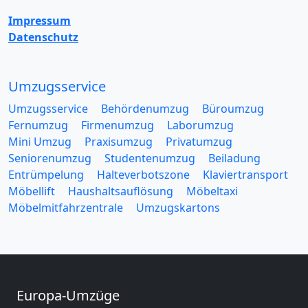
Impressum
Datenschutz
Umzugsservice
Umzugsservice
Behördenumzug
Büroumzug
Fernumzug
Firmenumzug
Laborumzug
Mini Umzug
Praxisumzug
Privatumzug
Seniorenumzug
Studentenumzug
Beiladung
Entrümpelung
Halteverbotszone
Klaviertransport
Möbellift
Haushaltsauflösung
Möbeltaxi
Möbelmitfahrzentrale
Umzugskartons
Europa-Umzüge