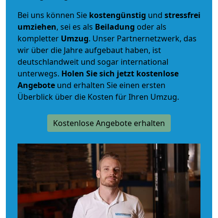
Bei uns können Sie
kostengünstig
und
stressfrei
umziehen
, sei es als
Beiladung
oder als
kompletter
Umzug
. Unser Partnernetzwerk, das
wir über die Jahre aufgebaut haben, ist
deutschlandweit und sogar international
unterwegs.
Holen Sie sich jetzt kostenlose
Angebote
und erhalten Sie einen ersten
Überblick über die Kosten für Ihren Umzug.
Kostenlose Angebote erhalten