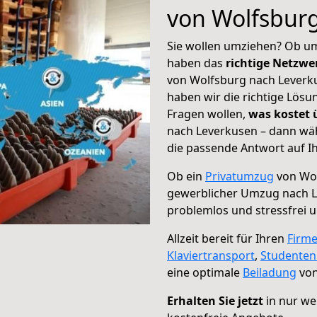
von Wolfsbur
Sie wollen umziehen? Ob um
haben das
richtige Netzw
von Wolfsburg nach Leverku
haben wir die richtige Lösu
Fragen wollen,
was kostet
nach Leverkusen – dann wäh
die passende Antwort auf Ih
Ob ein
Privatumzug
von Wol
gewerblicher Umzug nach 
problemlos und stressfrei 
Allzeit bereit für Ihren
Firm
Klaviertransport
,
Studente
eine optimale
Beiladung
von
Erhalten Sie jetzt
in nur we