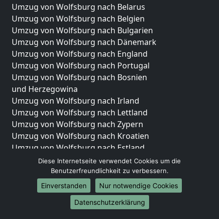
Umzug von Wolfsburg nach Belarus
Umzug von Wolfsburg nach Belgien
Umzug von Wolfsburg nach Bulgarien
Umzug von Wolfsburg nach Dänemark
Umzug von Wolfsburg nach England
Umzug von Wolfsburg nach Portugal
Umzug von Wolfsburg nach Bosnien
und Herzegowina
Umzug von Wolfsburg nach Irland
Umzug von Wolfsburg nach Lettland
Umzug von Wolfsburg nach Zypern
Umzug von Wolfsburg nach Kroatien
Umzug von Wolfsburg nach Estland
Umzug von Wolfsburg nach Finnland
Diese Internetseite verwendet Cookies um die
Umzug von Wolfsburg nach Frankreich
Benutzerfreundlichkeit zu verbessern.
Umzug von Wolfsburg nach Griechenland
Einverstanden
Nur notwendige Cookies
Umzug von Wolfsburg nach Italien
Datenschutzerklärung
Umzug von Wolfsburg nach Liechtenstein
Umzug von Wolfsburg nach Luxemburg