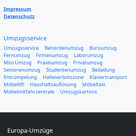
Impressum
Datenschutz
Umzugsservice
Umzugsservice
Behördenumzug
Büroumzug
Fernumzug
Firmenumzug
Laborumzug
Mini Umzug
Praxisumzug
Privatumzug
Seniorenumzug
Studentenumzug
Beiladung
Entrümpelung
Halteverbotszone
Klaviertransport
Möbellift
Haushaltsauflösung
Möbeltaxi
Möbelmitfahrzentrale
Umzugskartons
Europa-Umzüge