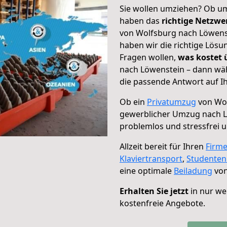
Sie wollen umziehen? Ob um
haben das
richtige Netzw
von Wolfsburg nach Löwenst
haben wir die richtige Lösu
Fragen wollen,
was kostet
nach Löwenstein – dann wäh
die passende Antwort auf Ih
Ob ein
Privatumzug
von Wol
gewerblicher Umzug nach 
problemlos und stressfrei 
Allzeit bereit für Ihren
Firm
Klaviertransport
,
Studente
eine optimale
Beiladung
von
Erhalten Sie jetzt
in nur we
kostenfreie Angebote.