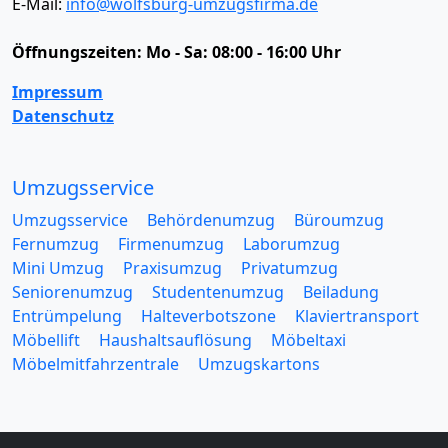
E-Mail:
info@wolfsburg-umzugsfirma.de
Öffnungszeiten:
Mo - Sa: 08:00 - 16:00 Uhr
Impressum
Datenschutz
Umzugsservice
Umzugsservice
Behördenumzug
Büroumzug
Fernumzug
Firmenumzug
Laborumzug
Mini Umzug
Praxisumzug
Privatumzug
Seniorenumzug
Studentenumzug
Beiladung
Entrümpelung
Halteverbotszone
Klaviertransport
Möbellift
Haushaltsauflösung
Möbeltaxi
Möbelmitfahrzentrale
Umzugskartons