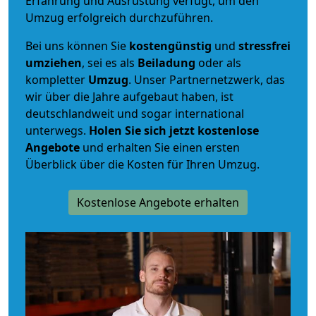
Erfahrung und Ausrüstung verfügt, um den
Umzug erfolgreich durchzuführen.
Bei uns können Sie
kostengünstig
und
stressfrei
umziehen
, sei es als
Beiladung
oder als
kompletter
Umzug
. Unser Partnernetzwerk, das
wir über die Jahre aufgebaut haben, ist
deutschlandweit und sogar international
unterwegs.
Holen Sie sich jetzt kostenlose
Angebote
und erhalten Sie einen ersten
Überblick über die Kosten für Ihren Umzug.
Kostenlose Angebote erhalten