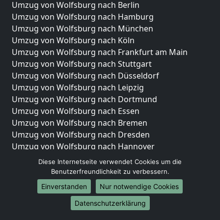
Umzug von Wolfsburg nach Berlin
Umzug von Wolfsburg nach Hamburg
Umzug von Wolfsburg nach München
Umzug von Wolfsburg nach Köln
Umzug von Wolfsburg nach Frankfurt am Main
Umzug von Wolfsburg nach Stuttgart
Umzug von Wolfsburg nach Düsseldorf
Umzug von Wolfsburg nach Leipzig
Umzug von Wolfsburg nach Dortmund
Umzug von Wolfsburg nach Essen
Umzug von Wolfsburg nach Bremen
Umzug von Wolfsburg nach Dresden
Umzug von Wolfsburg nach Hannover
Umzug von Wolfsburg nach Nürnberg
Diese Internetseite verwendet Cookies um die
Umzug von Wolfsburg nach Duisburg
Benutzerfreundlichkeit zu verbessern.
Umzug von Wolfsburg nach Bochum
Einverstanden
Nur notwendige Cookies
Umzug von Wolfsburg nach Wuppertal
Datenschutzerklärung
Umzug von Wolfsburg nach Bielefeld
Umzug von Wolfsburg nach Bonn