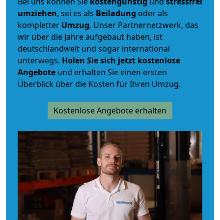
Bei uns können Sie
kostengünstig
und
stressfrei
umziehen
, sei es als
Beiladung
oder als
kompletter
Umzug
. Unser Partnernetzwerk, das
wir über die Jahre aufgebaut haben, ist
deutschlandweit und sogar international
unterwegs.
Holen Sie sich jetzt kostenlose
Angebote
und erhalten Sie einen ersten
Überblick über die Kosten für Ihren Umzug.
Kostenlose Angebote erhalten