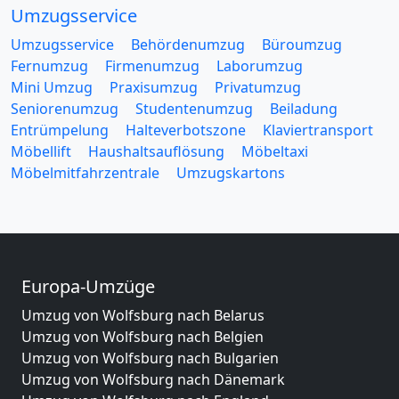
Umzugsservice
Umzugsservice
Behördenumzug
Büroumzug
Fernumzug
Firmenumzug
Laborumzug
Mini Umzug
Praxisumzug
Privatumzug
Seniorenumzug
Studentenumzug
Beiladung
Entrümpelung
Halteverbotszone
Klaviertransport
Möbellift
Haushaltsauflösung
Möbeltaxi
Möbelmitfahrzentrale
Umzugskartons
Europa-Umzüge
Umzug von Wolfsburg nach Belarus
Umzug von Wolfsburg nach Belgien
Umzug von Wolfsburg nach Bulgarien
Umzug von Wolfsburg nach Dänemark