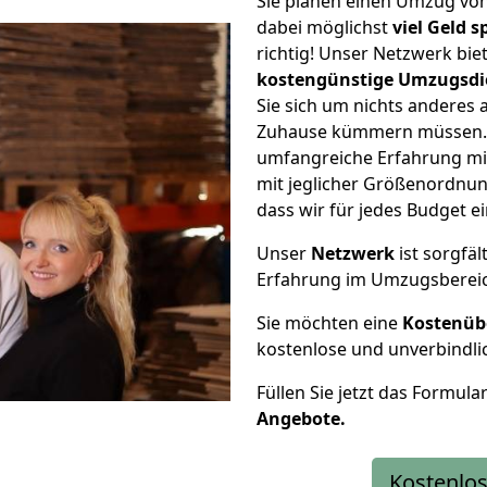
Sie planen einen Umzug vo
dabei möglichst
viel Geld 
richtig! Unser Netzwerk bi
kostengünstige Umzugsdi
Sie sich um nichts anderes 
Zuhause kümmern müssen. W
umfangreiche Erfahrung m
mit jeglicher Größenordnun
dass wir für jedes Budget 
Unser
Netzwerk
ist sorgfäl
Erfahrung im Umzugsberei
Sie möchten eine
Kostenüb
kostenlose und unverbindli
Füllen Sie jetzt das Formula
Angebote.
Kostenlos