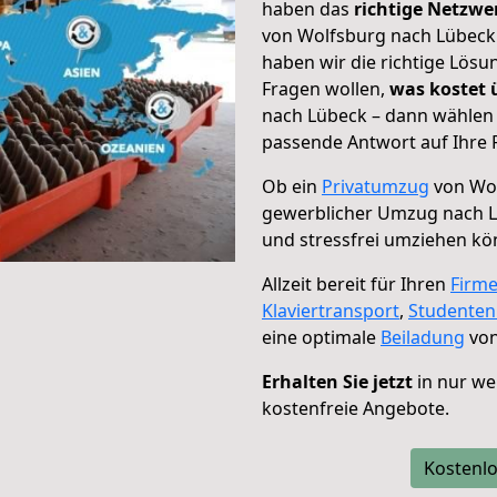
haben das
richtige Netzw
von Wolfsburg nach Lübeck 
haben wir die richtige Lösu
Fragen wollen,
was kostet
nach Lübeck – dann wählen 
passende Antwort auf Ihre 
Ob ein
Privatumzug
von Wol
gewerblicher Umzug nach 
und stressfrei umziehen kö
Allzeit bereit für Ihren
Firm
Klaviertransport
,
Studente
eine optimale
Beiladung
von
Erhalten Sie jetzt
in nur we
kostenfreie Angebote.
Kostenlo