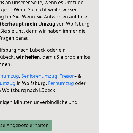
erk
an unserer Seite, wenn es Umzüge
geht! Wenn Sie nicht weiterwissen –
ng für Sie! Wenn Sie Antworten auf Ihre
 überhaupt mein Umzug
von Wolfsburg
Sie sie uns, denn wir haben immer die
Fragen parat.
fsburg nach Lübeck oder ein
Lübeck,
wir helfen
, damit Sie problemlos
nnen.
enumzug
,
Seniorenumzug
,
Tresor
– &
numzug
in Wolfsburg,
Fernumzug
oder
 Wolfsburg nach Lübeck.
nigen Minuten unverbindliche und
se Angebote erhalten