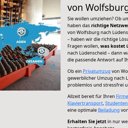
von Wolfsbur
Sie wollen umziehen? Ob um
haben das
richtige Netzw
von Wolfsburg nach Lüdensc
– haben wir die richtige Lö
Fragen wollen,
was kostet
nach Lüdenscheid – dann wä
die passende Antwort auf Ih
Ob ein
Privatumzug
von Wol
gewerblicher Umzug nach 
problemlos und stressfrei 
Allzeit bereit für Ihren
Firm
Klaviertransport
,
Studente
eine optimale
Beiladung
von
Erhalten Sie jetzt
in nur we