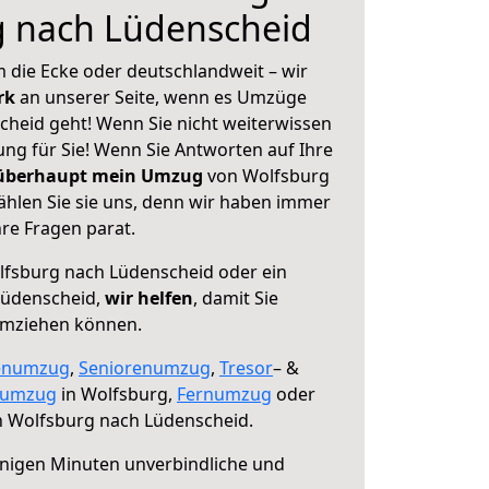
g nach Lüdenscheid
 die Ecke oder deutschlandweit – wir
erk
an unserer Seite, wenn es Umzüge
heid geht! Wenn Sie nicht weiterwissen
sung für Sie! Wenn Sie Antworten auf Ihre
 überhaupt mein Umzug
von Wolfsburg
hlen Sie sie uns, denn wir haben immer
re Fragen parat.
fsburg nach Lüdenscheid oder ein
Lüdenscheid,
wir helfen
, damit Sie
umziehen können.
enumzug
,
Seniorenumzug
,
Tresor
– &
numzug
in Wolfsburg,
Fernumzug
oder
 Wolfsburg nach Lüdenscheid.
nigen Minuten unverbindliche und